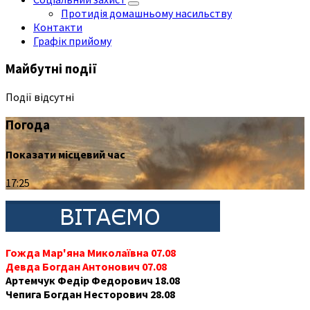
Протидія домашньому насильству
Контакти
Графік прийому
Майбутні події
Події відсутні
Погода
Показати місцевий час
17:25
Гожда Мар'яна Миколаївна 07.08
Девда Богдан Антонович 07.08
Артемчук Федір Федорович 18.08
Чепига Богдан Несторович 28.08