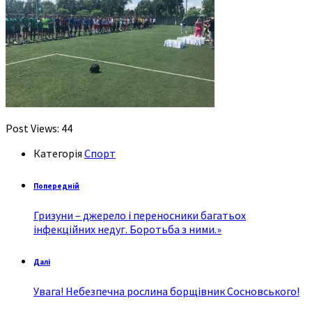
Post Views:
44
Категорія
Спорт
Попередній
Гризуни – джерело і переносники багатьох
інфекційних недуг. Боротьба з ними.»
Далі
Увага! Небезпечна рослина борщівник Сосновського!