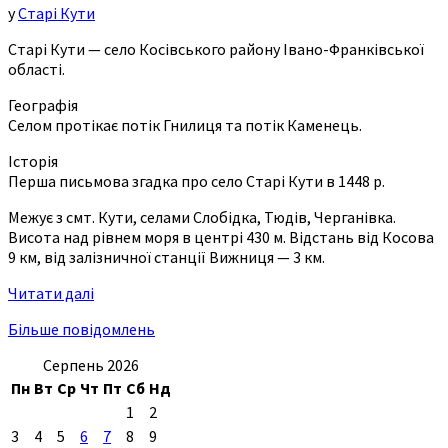
у
Старі Кути
Старі Кути — село Косівського району Івано-Франківської
області.
Географія
Селом протікає потік Гнилиця та потік Каменець.
Історія
Перша письмова згадка про село Старі Кути в 1448 р.
Межує з смт. Кути, селами Слобідка, Тюдів, Черганівка.
Висота над рівнем моря в центрі 430 м. Відстань від Косова
9 км, від залізничної станції Вижниця — 3 км.
Читати далі
Більше повідомлень
Серпень 2026
Пн
Вт
Ср
Чт
Пт
Сб
Нд
1
2
3
4
5
6
7
8
9