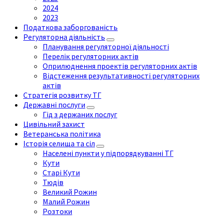
2024
2023
Податкова заборгованість
Регуляторна діяльність
Планування регуляторної діяльності
Перелік регуляторних актів
Оприлюднення проектів регуляторних актів
Відстеження результативності регуляторних
актів
Стратегія розвитку ТГ
Державні послуги
Гід з держаних послуг
Цивільний захист
Ветеранська політика
Історія селища та сіл
Населені пункти у підпорядкуванні ТГ
Кути
Старі Кути
Тюдів
Великий Рожин
Малий Рожин
Розтоки