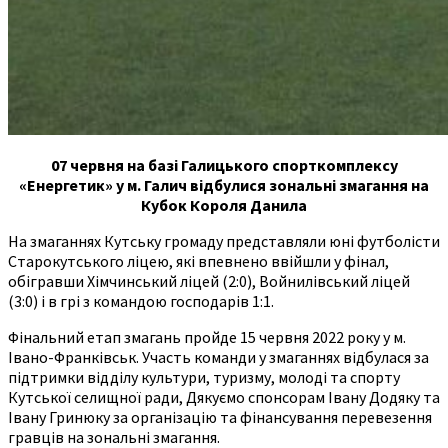
07 червня на базі Галицького спорткомплексу
«Енергетик» у м. Галич відбулися зональні змагання на
Кубок Короля Данила
На змаганнях Кутську громаду представляли юні футболісти
Старокутського ліцею, які впевнено ввійшли у фінал,
обігравши Хімчинський ліцей (2:0), Войнилівський ліцей
(3:0) і в грі з командою господарів 1:1.
Фінальний етап змагань пройде 15 червня 2022 року у м.
Івано-Франківськ. Участь команди у змаганнях відбулася за
підтримки відділу культури, туризму, молоді та спорту
Кутської селищної ради, Дякуємо спонсорам Івану Додяку та
Івану Гринюку за організацію та фінансування перевезення
гравців на зональні змагання.