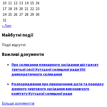
10
11
12
13
14
15
16
17
18
19
20
21
22
23
24
25
26
27
28
29
30
31
« Лип
Майбутні події
Події відсутні
Важливі документи
Про скликання пленарного засідання шістдесят
третьої сесії Кутської селищної ради VIII
демократичного скликання
Розпорядження про призначення дати та порядку
денного чергового засідання виконавчого
комітету Кутської селищної ради
Більше документів