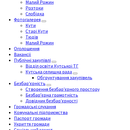
Малий Рожин
Розтоки
Слобідка
Фотогалерея
Кути
Старі Кути
Тюдів
Малий Рожин
Оголошення
Вакансії
Публічні закупівлі
Відділ освіти Кутської ТГ
Кутська селищна рада
Обгрунтування закупівель
Безбар'єрність
Створення безбар'єрного простору
Безбар’єрна грамотність
Довідник безбар'єрності
Громадські слухання
Комунальні підприємства
Паспорт громади
Укриття громади
Соціальний захист