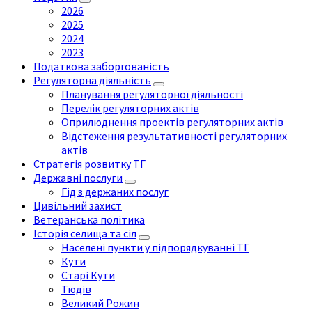
2026
2025
2024
2023
Податкова заборгованість
Регуляторна діяльність
Планування регуляторної діяльності
Перелік регуляторних актів
Оприлюднення проектів регуляторних актів
Відстеження результативності регуляторних
актів
Стратегія розвитку ТГ
Державні послуги
Гід з держаних послуг
Цивільний захист
Ветеранська політика
Історія селища та сіл
Населені пункти у підпорядкуванні ТГ
Кути
Старі Кути
Тюдів
Великий Рожин