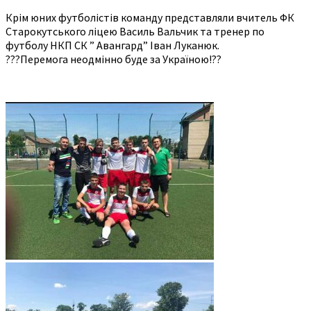
Крім юних футболістів команду представляли вчитель ФК
Старокутського ліцею Василь Вальчик та тренер по
футболу НКП СК ” Авангард” Іван Луканюк.
???Перемога неодмінно буде за Україною!??