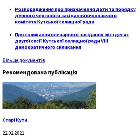
Розпорядження про призначення дати та порядку
денного чергового засідання виконавчого
комітету Кутської селищної ради
Про скликання пленарного засідання шістдесят
другої сесії Кутської селищної ради VIII
демократичного скликання
Більше документів
Рекомендована публікація
Старі Кути
22.02.2021