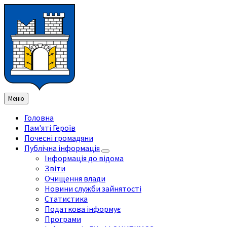
Перейти
Перейдіть
Перейдіть
Перейти
до
на
на
до
змісту
ліву
праву
нижнього
бічну
бічну
колонтитула
панель
панель
Меню
Головна
Пам'яті Героїв
Почесні громадяни
Публічна інформація
Інформація до відома
Звіти
Очищення влади
Новини служби зайнятості
Статистика
Податкова інформує
Програми