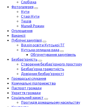
Слобідка
Фотогалерея
Кути
Старі Кути
Тюдів
Малий Рожин
Оголошення
Вакансії
Публічні закупівлі
Відділ освіти Кутської ТГ
Кутська селищна рада
Обгрунтування закупівель
Безбар'єрність
Створення безбар'єрного простору
Безбар’єрна грамотність
Довідник безбар'єрності
Громадські слухання
Комунальні підприємства
Паспорт громади
Укриття громади
Соціальний захист
Протидія домашньому насильству