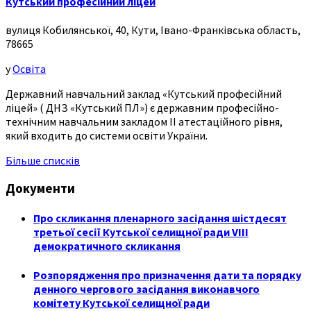
Кутський професійний ліцей
вулиця Кобилянської, 40, Кути, Івано-Франківська область,
78665
у
Освіта
Державний навчальний заклад «Кутський професійний
ліцей» ( ДНЗ «Кутський ПЛ») є державним професійно-
технічним навчальним закладом ІІ атестаційного рівня,
який входить до системи освіти України.
Більше списків
Документи
Про скликання пленарного засідання шістдесят
третьої сесії Кутської селищної ради VIII
демократичного скликання
Розпорядження про призначення дати та порядку
денного чергового засідання виконавчого
комітету Кутської селищної ради