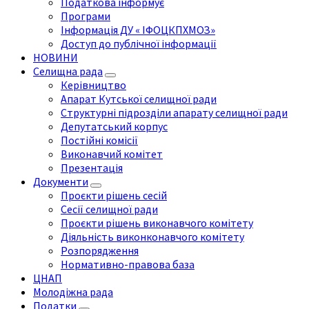
Податкова інформує
Програми
Інформація ДУ « ІФОЦКПХМОЗ»
Доступ до публічної інформації
НОВИНИ
Селищна рада
Керівництво
Апарат Кутської селищної ради
Структурні підрозділи апарату селищної ради
Депутатський корпус
Постійні комісії
Виконавчий комітет
Презентація
Документи
Проєкти рішень сесій
Сесії селищної ради
Проєкти рішень виконавчого комітету
Діяльність виконконавчого комітету
Розпорядження
Нормативно-правова база
ЦНАП
Молодіжна рада
Податки