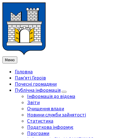
Перейти
Перейдіть
Перейдіть
Перейти
до
на
на
до
змісту
ліву
праву
нижнього
бічну
бічну
колонтитула
панель
панель
Меню
Головна
Пам'яті Героїв
Почесні громадяни
Публічна інформація
Інформація до відома
Звіти
Очищення влади
Новини служби зайнятості
Статистика
Податкова інформує
Програми