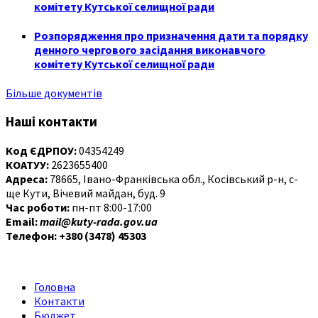
комітету Кутської селищної ради
Розпорядження про призначення дати та порядку
денного чергового засідання виконавчого
комітету Кутської селищної ради
Більше документів
Наші контакти
Код ЄДРПОУ:
04354249
КОАТУУ:
2623655400
Адреса:
78665, Івано-Франківська обл., Косівський р-н, с-
ще Кути, Вічевий майдан, буд. 9
Час роботи:
пн-пт 8:00-17:00
Email:
mail@kuty-rada.gov.ua
Телефон: +380 (3478) 45303
Головна
Контакти
Бюджет