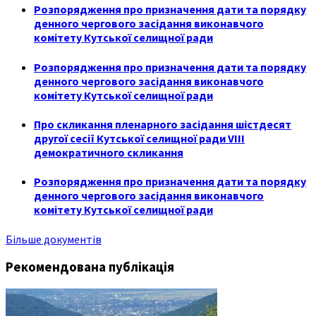
Розпорядження про призначення дати та порядку
денного чергового засідання виконавчого
комітету Кутської селищної ради
Розпорядження про призначення дати та порядку
денного чергового засідання виконавчого
комітету Кутської селищної ради
Про скликання пленарного засідання шістдесят
другої сесії Кутської селищної ради VIII
демократичного скликання
Розпорядження про призначення дати та порядку
денного чергового засідання виконавчого
комітету Кутської селищної ради
Більше документів
Рекомендована публікація