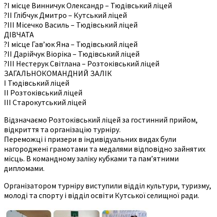
?І місце Винничук Олександр – Тюдівський ліцей
?ІІ Глібчук Дмитро – Кутський ліцей
?ІІІ Місечко Василь – Тюдівський ліцей
ДІВЧАТА
?І місце Гав’юк Яна – Тюдівський ліцей
?ІІ Дарійчук Віоріка – Тюдівський ліцей
?ІІІ Нестерук Світлана – Розтоківський ліцей
ЗАГАЛЬНОКОМАНДНИЙ ЗАЛІК
І Тюдівський ліцей
ІІ Розтоківський ліцей
ІІІ Старокутський ліцей
Відзначаємо Розтоківський ліцей за гостинний прийом,
відкриття та організацію турніру.
Переможці і призери в індивідуальних видах були
нагороджені грамотами та медалями відповідно зайнятих
місць. В командному заліку кубками та пам’ятними
дипломами.
Організатором турніру виступили відділ культури, туризму,
молоді та спорту і відділ освіти Кутської селищної ради.