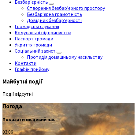
Безбар'єрність
Створення безбар'єрного простору
Безбар’єрна грамотність
Довідник безбар'єрності
Громадські слухання
Комунальні підприємства
Паспорт громади
Укриття громади
Соціальний захист
Протидія домашньому насильству
Контакти
Графік прийому
Майбутні події
Події відсутні
Погода
Показати місцевий час
03:06