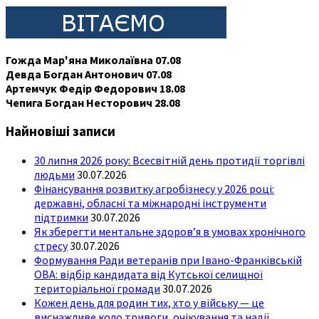
Гожда Мар'яна Миколаївна 07.08
Девда Богдан Антонович 07.08
Артемчук Федір Федорович 18.08
Чепига Богдан Несторович 28.08
Найновіші записи
30 липня 2026 року: Всесвітній день протидії торгівлі
людьми
30.07.2026
Фінансування розвитку агробізнесу у 2026 році:
державні, обласні та міжнародні інструменти
підтримки
30.07.2026
Як зберегти ментальне здоров’я в умовах хронічного
стресу
30.07.2026
Формування Ради ветеранів при Івано-Франківській
ОВА: відбір кандидата від Кутської селищної
територіальної громади
30.07.2026
Кожен день для родин тих, хто у війську — це
виснажливе коло тривоги, очікування та надії.