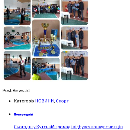
Post Views:
51
Категорія
НОВИНИ
,
Спорт
Попередній
Сьогодні у Кутській громаді відбувся конкурс читців