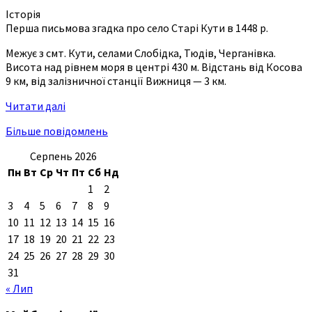
Історія
Перша письмова згадка про село Старі Кути в 1448 р.
Межує з смт. Кути, селами Слобідка, Тюдів, Черганівка.
Висота над рівнем моря в центрі 430 м. Відстань від Косова
9 км, від залізничної станції Вижниця — 3 км.
Читати далі
Більше повідомлень
Серпень 2026
Пн
Вт
Ср
Чт
Пт
Сб
Нд
1
2
3
4
5
6
7
8
9
10
11
12
13
14
15
16
17
18
19
20
21
22
23
24
25
26
27
28
29
30
31
« Лип