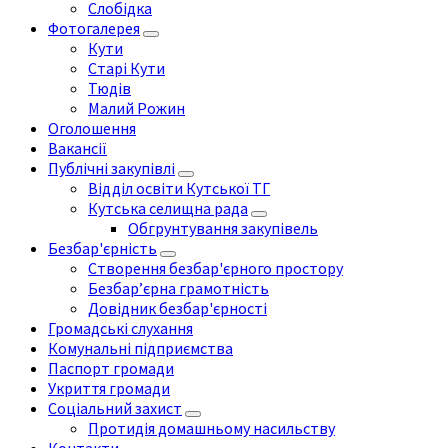
Слобідка
Фотогалерея
Кути
Старі Кути
Тюдів
Малий Рожин
Оголошення
Вакансії
Публічні закупівлі
Відділ освіти Кутської ТГ
Кутська селищна рада
Обгрунтування закупівель
Безбар'єрність
Створення безбар'єрного простору
Безбар’єрна грамотність
Довідник безбар'єрності
Громадські слухання
Комунальні підприємства
Паспорт громади
Укриття громади
Соціальний захист
Протидія домашньому насильству