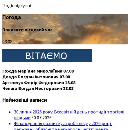
Події відсутні
Погода
Показати місцевий час
03:08
Гожда Мар'яна Миколаївна 07.08
Девда Богдан Антонович 07.08
Артемчук Федір Федорович 18.08
Чепига Богдан Несторович 28.08
Найновіші записи
30 липня 2026 року: Всесвітній день протидії торгівлі
людьми
30.07.2026
Фінансування розвитку агробізнесу у 2026 році:
державні, обласні та міжнародні інструменти