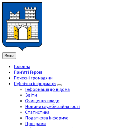
Перейти
Перейдіть
Перейдіть
Перейти
до
на
на
до
змісту
ліву
праву
нижнього
бічну
бічну
колонтитула
панель
панель
Меню
Головна
Пам'яті Героїв
Почесні громадяни
Публічна інформація
Інформація до відома
Звіти
Очищення влади
Новини служби зайнятості
Статистика
Податкова інформує
Програми