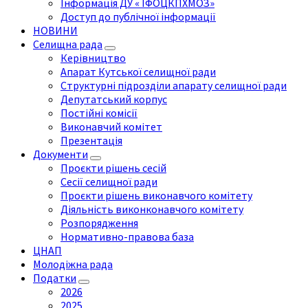
Інформація ДУ « ІФОЦКПХМОЗ»
Доступ до публічної інформації
НОВИНИ
Селищна рада
Керівництво
Апарат Кутської селищної ради
Структурні підрозділи апарату селищної ради
Депутатський корпус
Постійні комісії
Виконавчий комітет
Презентація
Документи
Проєкти рішень сесій
Сесії селищної ради
Проєкти рішень виконавчого комітету
Діяльність виконконавчого комітету
Розпорядження
Нормативно-правова база
ЦНАП
Молодіжна рада
Податки
2026
2025