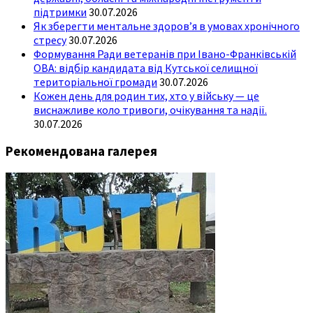
підтримки
30.07.2026
Як зберегти ментальне здоров’я в умовах хронічного
стресу
30.07.2026
Формування Ради ветеранів при Івано-Франківській
ОВА: відбір кандидата від Кутської селищної
територіальної громади
30.07.2026
Кожен день для родин тих, хто у війську — це
виснажливе коло тривоги, очікування та надії.
30.07.2026
Рекомендована галерея