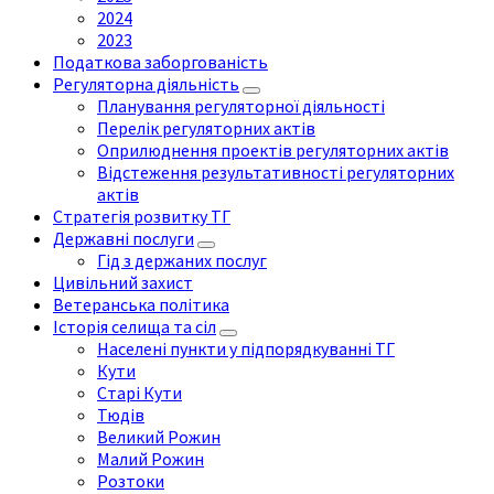
2024
2023
Податкова заборгованість
Регуляторна діяльність
Планування регуляторної діяльності
Перелік регуляторних актів
Оприлюднення проектів регуляторних актів
Відстеження результативності регуляторних
актів
Стратегія розвитку ТГ
Державні послуги
Гід з держаних послуг
Цивільний захист
Ветеранська політика
Історія селища та сіл
Населені пункти у підпорядкуванні ТГ
Кути
Старі Кути
Тюдів
Великий Рожин
Малий Рожин
Розтоки