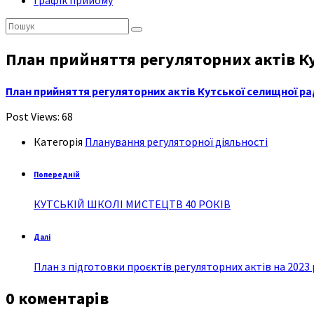
Графік прийому
Пошук:
План прийняття регуляторних актів Ку
План прийняття регуляторних актів Кутської селищної рад
Post Views:
68
Категорія
Планування регуляторної діяльності
Попередній
КУТСЬКІЙ ШКОЛІ МИСТЕЦТВ 40 РОКІВ
Далі
План з підготовки проєктів регуляторних актів на 2023 
0 коментарів