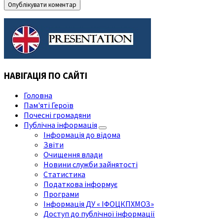
НАВІГАЦІЯ ПО САЙТІ
Головна
Пам'яті Героїв
Почесні громадяни
Публічна інформація
Інформація до відома
Звіти
Очищення влади
Новини служби зайнятості
Статистика
Податкова інформує
Програми
Інформація ДУ « ІФОЦКПХМОЗ»
Доступ до публічної інформації