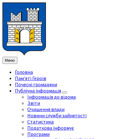
Перейти
Перейдіть
Перейдіть
Перейти
до
на
на
до
змісту
ліву
праву
нижнього
бічну
бічну
колонтитула
панель
панель
Меню
Головна
Пам'яті Героїв
Почесні громадяни
Публічна інформація
Інформація до відома
Звіти
Очищення влади
Новини служби зайнятості
Статистика
Податкова інформує
Програми