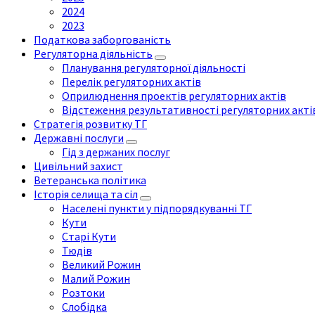
2024
2023
Податкова заборгованість
Регуляторна діяльність
Планування регуляторної діяльності
Перелік регуляторних актів
Оприлюднення проектів регуляторних актів
Відстеження результативності регуляторних акті
Стратегія розвитку ТГ
Державні послуги
Гід з держаних послуг
Цивільний захист
Ветеранська політика
Історія селища та сіл
Населені пункти у підпорядкуванні ТГ
Кути
Старі Кути
Тюдів
Великий Рожин
Малий Рожин
Розтоки
Слобідка