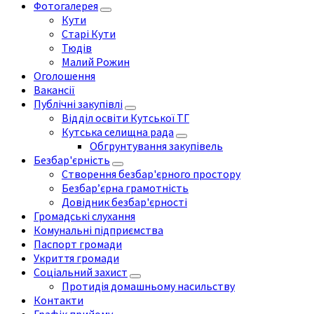
Фотогалерея
Кути
Старі Кути
Тюдів
Малий Рожин
Оголошення
Вакансії
Публічні закупівлі
Відділ освіти Кутської ТГ
Кутська селищна рада
Обгрунтування закупівель
Безбар'єрність
Створення безбар'єрного простору
Безбар’єрна грамотність
Довідник безбар'єрності
Громадські слухання
Комунальні підприємства
Паспорт громади
Укриття громади
Соціальний захист
Протидія домашньому насильству
Контакти