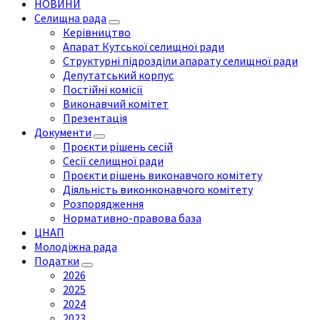
НОВИНИ
Селищна рада
Керівництво
Апарат Кутської селищної ради
Структурні підрозділи апарату селищної ради
Депутатський корпус
Постійні комісії
Виконавчий комітет
Презентація
Документи
Проєкти рішень сесій
Сесії селищної ради
Проєкти рішень виконавчого комітету
Діяльність виконконавчого комітету
Розпорядження
Нормативно-правова база
ЦНАП
Молодіжна рада
Податки
2026
2025
2024
2023