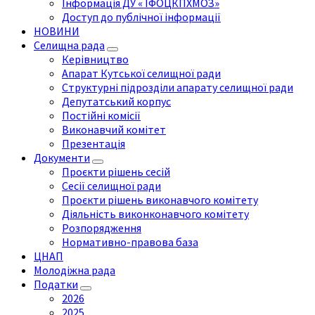
Інформація ДУ « ІФОЦКПХМОЗ»
Доступ до публічної інформації
НОВИНИ
Селищна рада
Керівництво
Апарат Кутської селищної ради
Структурні підрозділи апарату селищної ради
Депутатський корпус
Постійні комісії
Виконавчий комітет
Презентація
Документи
Проєкти рішень сесій
Сесії селищної ради
Проєкти рішень виконавчого комітету
Діяльність виконконавчого комітету
Розпорядження
Нормативно-правова база
ЦНАП
Молодіжна рада
Податки
2026
2025