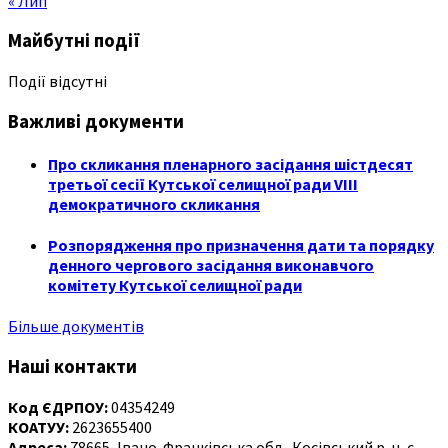
« Лип
Майбутні події
Події відсутні
Важливі документи
Про скликання пленарного засідання шістдесят
третьої сесії Кутської селищної ради VIII
демократичного скликання
Розпорядження про призначення дати та порядку
денного чергового засідання виконавчого
комітету Кутської селищної ради
Більше документів
Наші контакти
Код ЄДРПОУ:
04354249
КОАТУУ:
2623655400
Адреса:
78665, Івано-Франківська обл., Косівський р-н, с-