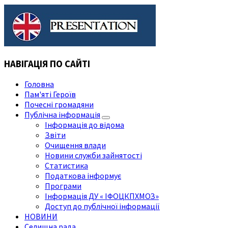
НАВІГАЦІЯ ПО САЙТІ
Головна
Пам'яті Героїв
Почесні громадяни
Публічна інформація
Інформація до відома
Звіти
Очищення влади
Новини служби зайнятості
Статистика
Податкова інформує
Програми
Інформація ДУ « ІФОЦКПХМОЗ»
Доступ до публічної інформації
НОВИНИ
Селищна рада