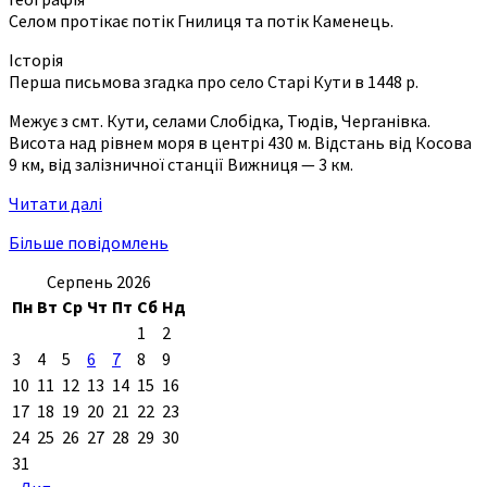
Селом протікає потік Гнилиця та потік Каменець.
Історія
Перша письмова згадка про село Старі Кути в 1448 р.
Межує з смт. Кути, селами Слобідка, Тюдів, Черганівка.
Висота над рівнем моря в центрі 430 м. Відстань від Косова
9 км, від залізничної станції Вижниця — 3 км.
Читати далі
Більше повідомлень
Серпень 2026
Пн
Вт
Ср
Чт
Пт
Сб
Нд
1
2
3
4
5
6
7
8
9
10
11
12
13
14
15
16
17
18
19
20
21
22
23
24
25
26
27
28
29
30
31