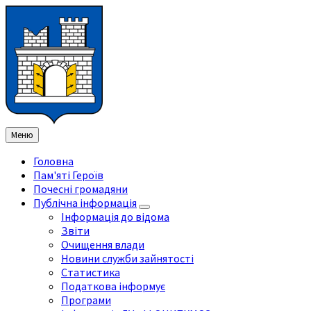
Перейти
Перейдіть
Перейдіть
Перейти
до
на
на
до
змісту
ліву
праву
нижнього
бічну
бічну
колонтитула
панель
панель
Меню
Головна
Пам'яті Героїв
Почесні громадяни
Публічна інформація
Інформація до відома
Звіти
Очищення влади
Новини служби зайнятості
Статистика
Податкова інформує
Програми