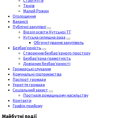
Старі Кути
Тюдів
Малий Рожин
Оголошення
Вакансії
Публічні закупівлі
Відділ освіти Кутської ТГ
Кутська селищна рада
Обгрунтування закупівель
Безбар'єрність
Створення безбар'єрного простору
Безбар’єрна грамотність
Довідник безбар'єрності
Громадські слухання
Комунальні підприємства
Паспорт громади
Укриття громади
Соціальний захист
Протидія домашньому насильству
Контакти
Графік прийому
Майбутні події