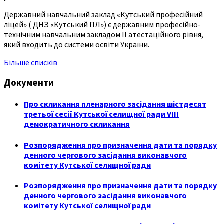
Державний навчальний заклад «Кутський професійний
ліцей» ( ДНЗ «Кутський ПЛ») є державним професійно-
технічним навчальним закладом ІІ атестаційного рівня,
який входить до системи освіти України.
Більше списків
Документи
Про скликання пленарного засідання шістдесят
третьої сесії Кутської селищної ради VIII
демократичного скликання
Розпорядження про призначення дати та порядку
денного чергового засідання виконавчого
комітету Кутської селищної ради
Розпорядження про призначення дати та порядку
денного чергового засідання виконавчого
комітету Кутської селищної ради