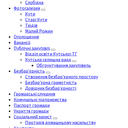
Слобідка
Фотогалерея
Кути
Старі Кути
Тюдів
Малий Рожин
Оголошення
Вакансії
Публічні закупівлі
Відділ освіти Кутської ТГ
Кутська селищна рада
Обгрунтування закупівель
Безбар'єрність
Створення безбар'єрного простору
Безбар’єрна грамотність
Довідник безбар'єрності
Громадські слухання
Комунальні підприємства
Паспорт громади
Укриття громади
Соціальний захист
Протидія домашньому насильству