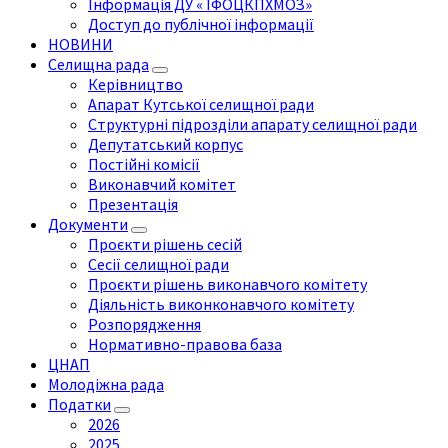
Інформація ДУ « ІФОЦКПХМОЗ»
Доступ до публічної інформації
НОВИНИ
Селищна рада
Керівництво
Апарат Кутської селищної ради
Структурні підрозділи апарату селищної ради
Депутатський корпус
Постійні комісії
Виконавчий комітет
Презентація
Документи
Проєкти рішень сесій
Сесії селищної ради
Проєкти рішень виконавчого комітету
Діяльність виконконавчого комітету
Розпорядження
Нормативно-правова база
ЦНАП
Молодіжна рада
Податки
2026
2025