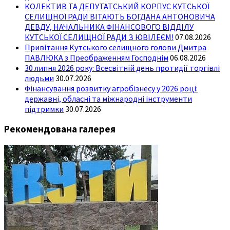
КОЛЕКТИВ ТА ДЕПУТАТСЬКИЙ КОРПУС КУТСЬКОЇ
СЕЛИЩНОЇ РАДИ ВІТАЮТЬ БОГДАНА АНТОНОВИЧА
ДЕВДУ, НАЧАЛЬНИКА ФІНАНСОВОГО ВІДДІЛУ
КУТСЬКОЇ СЕЛИЩНОЇ РАДИ З ЮВІЛЕЄМ!
07.08.2026
Привітання Кутського селищного голови Дмитра
ПАВЛЮКА з Преображенням Господнім
06.08.2026
30 липня 2026 року: Всесвітній день протидії торгівлі
людьми
30.07.2026
Фінансування розвитку агробізнесу у 2026 році:
державні, обласні та міжнародні інструменти
підтримки
30.07.2026
Рекомендована галерея