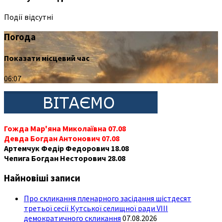
Події відсутні
Погода
Показати місцевий час
06:07
Гожда Мар'яна Миколаївна 07.08
Девда Богдан Антонович 07.08
Артемчук Федір Федорович 18.08
Чепига Богдан Несторович 28.08
Найновіші записи
Про скликання пленарного засідання шістдесят
третьої сесії Кутської селищної ради VIII
демократичного скликання
07.08.2026