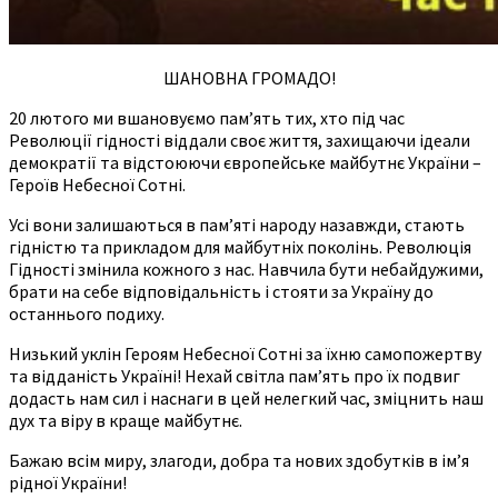
ШАНОВНА ГРОМАДО!
20 лютого ми вшановуємо пам’ять тих, хто під час
Революції гідності віддали своє життя, захищаючи ідеали
демократії та відстоюючи європейське майбутнє України –
Героїв Небесної Сотні.
Усі вони залишаються в пам’яті народу назавжди, стають
гідністю та прикладом для майбутніх поколінь. Революція
Гідності змінила кожного з нас. Навчила бути небайдужими,
брати на себе відповідальність і стояти за Україну до
останнього подиху.
Низький уклін Героям Небесної Сотні за їхню самопожертву
та відданість Україні! Нехай світла пам’ять про їх подвиг
додасть нам сил і наснаги в цей нелегкий час, зміцнить наш
дух та віру в краще майбутнє.
Бажаю всім миру, злагоди, добра та нових здобутків в ім’я
рідної України!