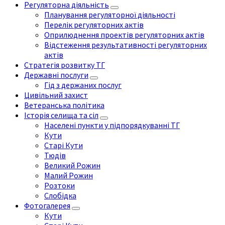
Регуляторна діяльність
Планування регуляторної діяльності
Перелік регуляторних актів
Оприлюднення проектів регуляторних актів
Відстеження результативності регуляторних
актів
Стратегія розвитку ТГ
Державні послуги
Гід з держаних послуг
Цивільний захист
Ветеранська політика
Історія селища та сіл
Населені пункти у підпорядкуванні ТГ
Кути
Старі Кути
Тюдів
Великий Рожин
Малий Рожин
Розтоки
Слобідка
Фотогалерея
Кути