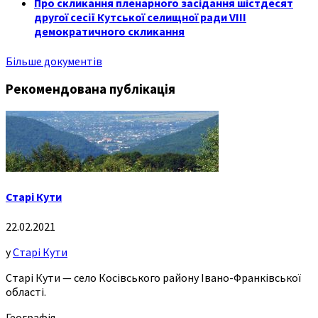
Про скликання пленарного засідання шістдесят
другої сесії Кутської селищної ради VIII
демократичного скликання
Більше документів
Рекомендована публікація
Старі Кути
22.02.2021
у
Старі Кути
Старі Кути — село Косівського району Івано-Франківської
області.
Географія