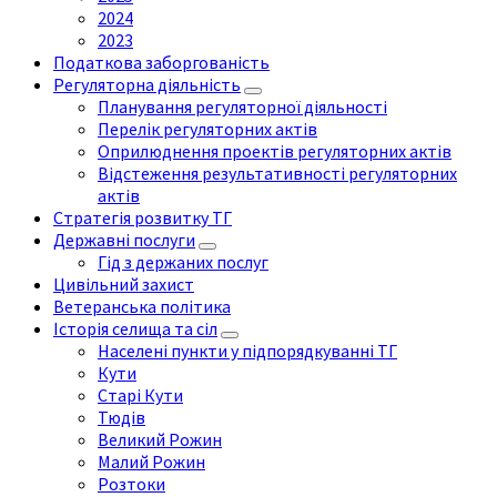
2024
2023
Податкова заборгованість
Регуляторна діяльність
Планування регуляторної діяльності
Перелік регуляторних актів
Оприлюднення проектів регуляторних актів
Відстеження результативності регуляторних
актів
Стратегія розвитку ТГ
Державні послуги
Гід з держаних послуг
Цивільний захист
Ветеранська політика
Історія селища та сіл
Населені пункти у підпорядкуванні ТГ
Кути
Старі Кути
Тюдів
Великий Рожин
Малий Рожин
Розтоки