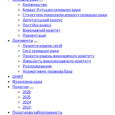
Керівництво
Апарат Кутської селищної ради
Структурні підрозділи апарату селищної ради
Депутатський корпус
Постійні комісії
Виконавчий комітет
Презентація
Документи
Проєкти рішень сесій
Сесії селищної ради
Проєкти рішень виконавчого комітету
Діяльність виконконавчого комітету
Розпорядження
Нормативно-правова база
ЦНАП
Молодіжна рада
Податки
2026
2025
2024
2023
Податкова заборгованість