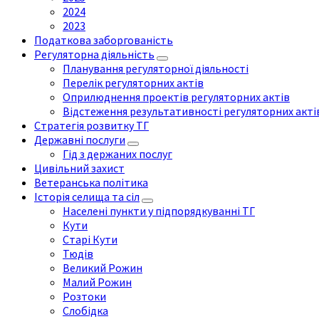
2024
2023
Податкова заборгованість
Регуляторна діяльність
Планування регуляторної діяльності
Перелік регуляторних актів
Оприлюднення проектів регуляторних актів
Відстеження результативності регуляторних акті
Стратегія розвитку ТГ
Державні послуги
Гід з держаних послуг
Цивільний захист
Ветеранська політика
Історія селища та сіл
Населені пункти у підпорядкуванні ТГ
Кути
Старі Кути
Тюдів
Великий Рожин
Малий Рожин
Розтоки
Слобідка