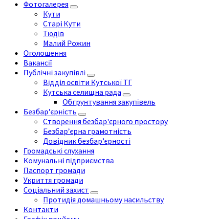
Фотогалерея
Кути
Старі Кути
Тюдів
Малий Рожин
Оголошення
Вакансії
Публічні закупівлі
Відділ освіти Кутської ТГ
Кутська селищна рада
Обгрунтування закупівель
Безбар'єрність
Створення безбар'єрного простору
Безбар’єрна грамотність
Довідник безбар'єрності
Громадські слухання
Комунальні підприємства
Паспорт громади
Укриття громади
Соціальний захист
Протидія домашньому насильству
Контакти