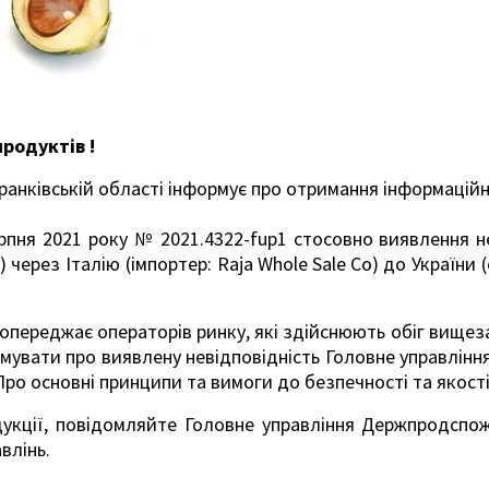
родуктів !
анківській області інформує про отримання інформацій
ерпня 2021 року № 2021.4322-
fup
1 стосовно виявлення н
) через Італію (імпортер:
Raja
Whole
Sale
Co
) до України 
ереджає операторів ринку, які здійснюють обіг вищезаз
рмувати про виявлену невідповідність Головне управлін
ро основні принципи та вимоги до безпечності та якості
дукції, повідомляйте Головне управління Держпродспож
влінь.