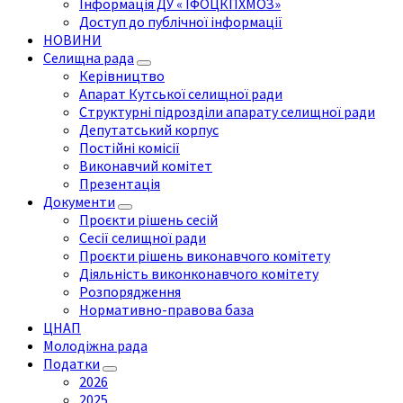
Інформація ДУ « ІФОЦКПХМОЗ»
Доступ до публічної інформації
НОВИНИ
Селищна рада
Керівництво
Апарат Кутської селищної ради
Структурні підрозділи апарату селищної ради
Депутатський корпус
Постійні комісії
Виконавчий комітет
Презентація
Документи
Проєкти рішень сесій
Сесії селищної ради
Проєкти рішень виконавчого комітету
Діяльність виконконавчого комітету
Розпорядження
Нормативно-правова база
ЦНАП
Молодіжна рада
Податки
2026
2025