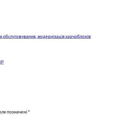
 обслуговування, модернізація харчоблоків
ІР
оля позначені
*