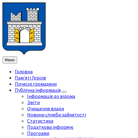
Перейти
Перейдіть
Перейдіть
Перейти
до
на
на
до
змісту
ліву
праву
нижнього
бічну
бічну
колонтитула
панель
панель
Меню
Головна
Пам'яті Героїв
Почесні громадяни
Публічна інформація
Інформація до відома
Звіти
Очищення влади
Новини служби зайнятості
Статистика
Податкова інформує
Програми