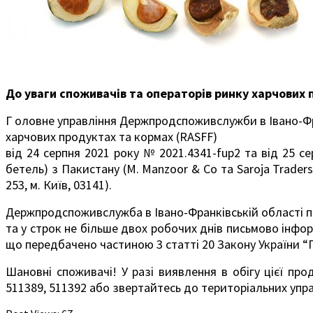
До уваги споживачів та операторів ринку харчових п
Г оловне управління Держпродспоживслужби в Івано-Фр
харчових продуктах та кормах (RASFF)
від 24 серпня 2021 року № 2021.4341-
fup
2 та від 25 с
бетель) з Пакистану (
M
.
Manzoor
&
Co
та
Saroja
Traders
253, м. Київ, 03141).
Держпродспоживслужба в Івано-Франківській області поп
та у строк не більше двох робочих днів письмово інфо
що передбачено частиною 3 статті 20 Закону України “П
Шановні споживачі! У разі виявлення в обігу цієї про
511389, 511392 або звертайтесь до територіальних упра