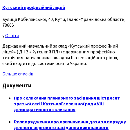
Кутський професійний ліцей
вулиця Кобилянської, 40, Кути, Івано-Франківська область,
78665
у
Освіта
Державний навчальний заклад «Кутський професійний
ліцей» ( ДНЗ «Кутський ПЛ») є державним професійно-
технічним навчальним закладом ІІ атестаційного рівня,
який входить до системи освіти України.
Більше списків
Документи
Про скликання пленарного засідання шістдесят
третьої сесії Кутської селищної ради VIII
демократичного скликання
Розпорядження про призначення дати та порядку
денного чергового засідання виконавчого