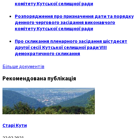
комітету Кутської селищної ради
Розпорядження про призначення дати та порядку
денного чергового засідання виконавчого
комітету Кутської селищної ради
Про скликання пленарного засідання шістдесят
другої сесії Кутської селищної ради VIII
демократичного скликання
Більше документів
Рекомендована публікація
Старі Кути
22.02.2021