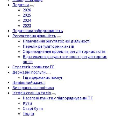
Податки
2026
2025
2024
2023
Податкова заборгованість
Регуляторна діяльність
Планування регуляторної діяльності
Перелік регуляторних актів
Оприлюднення проектів регуляторних актів
Відстеження результативності регуляторних
актів
Стратегія розвитку ТГ
Державні послуги
Гід з держаних послуг
Цивільний захист
Ветеранська політика
Історія селища та сіл
Населені пункти у підпорядкуванні ТГ
Кути
Старі Кути
Тюдів