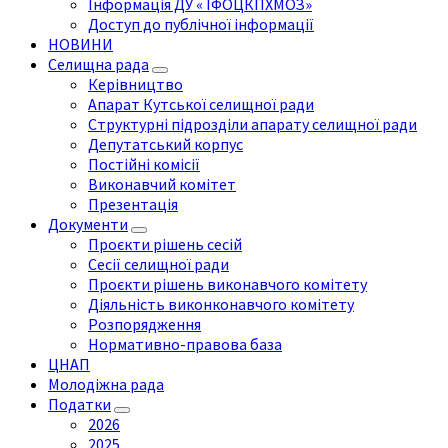
Інформація ДУ « ІФОЦКПХМОЗ»
Доступ до публічної інформації
НОВИНИ
Селищна рада
Керівництво
Апарат Кутської селищної ради
Структурні підрозділи апарату селищної ради
Депутатський корпус
Постійні комісії
Виконавчий комітет
Презентація
Документи
Проєкти рішень сесій
Сесії селищної ради
Проєкти рішень виконавчого комітету
Діяльність виконконавчого комітету
Розпорядження
Нормативно-правова база
ЦНАП
Молодіжна рада
Податки
2026
2025