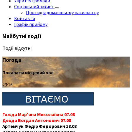
Укриття громади
Соціальний захист
Протидія домашньому насильству
Контакти
Графік прийому
Майбутні події
Події відсутні
Погода
Показати місцевий час
23:16
Гожда Мар'яна Миколаївна 07.08
Девда Богдан Антонович 07.08
Артемчук Федір Федорович 18.08