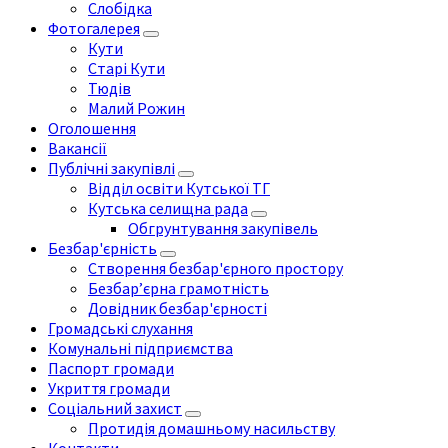
Слобідка
Фотогалерея
Кути
Старі Кути
Тюдів
Малий Рожин
Оголошення
Вакансії
Публічні закупівлі
Відділ освіти Кутської ТГ
Кутська селищна рада
Обгрунтування закупівель
Безбар'єрність
Створення безбар'єрного простору
Безбар’єрна грамотність
Довідник безбар'єрності
Громадські слухання
Комунальні підприємства
Паспорт громади
Укриття громади
Соціальний захист
Протидія домашньому насильству