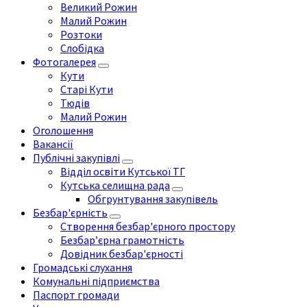
Великий Рожин
Малий Рожин
Розтоки
Слобідка
Фотогалерея
Кути
Старі Кути
Тюдів
Малий Рожин
Оголошення
Вакансії
Публічні закупівлі
Відділ освіти Кутської ТГ
Кутська селищна рада
Обгрунтування закупівель
Безбар'єрність
Створення безбар'єрного простору
Безбар’єрна грамотність
Довідник безбар'єрності
Громадські слухання
Комунальні підприємства
Паспорт громади