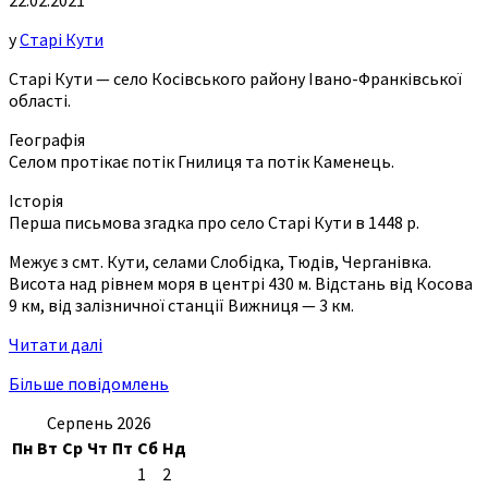
у
Старі Кути
Старі Кути — село Косівського району Івано-Франківської
області.
Географія
Селом протікає потік Гнилиця та потік Каменець.
Історія
Перша письмова згадка про село Старі Кути в 1448 р.
Межує з смт. Кути, селами Слобідка, Тюдів, Черганівка.
Висота над рівнем моря в центрі 430 м. Відстань від Косова
9 км, від залізничної станції Вижниця — 3 км.
Читати далі
Більше повідомлень
Серпень 2026
Пн
Вт
Ср
Чт
Пт
Сб
Нд
1
2