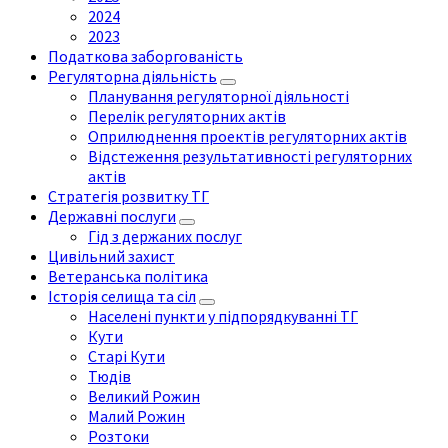
2024
2023
Податкова заборгованість
Регуляторна діяльність
Планування регуляторної діяльності
Перелік регуляторних актів
Оприлюднення проектів регуляторних актів
Відстеження результативності регуляторних
актів
Стратегія розвитку ТГ
Державні послуги
Гід з держаних послуг
Цивільний захист
Ветеранська політика
Історія селища та сіл
Населені пункти у підпорядкуванні ТГ
Кути
Старі Кути
Тюдів
Великий Рожин
Малий Рожин
Розтоки