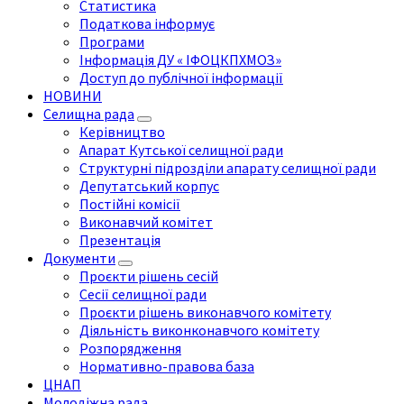
Статистика
Податкова інформує
Програми
Інформація ДУ « ІФОЦКПХМОЗ»
Доступ до публічної інформації
НОВИНИ
Селищна рада
Керівництво
Апарат Кутської селищної ради
Структурні підрозділи апарату селищної ради
Депутатський корпус
Постійні комісії
Виконавчий комітет
Презентація
Документи
Проєкти рішень сесій
Сесії селищної ради
Проєкти рішень виконавчого комітету
Діяльність виконконавчого комітету
Розпорядження
Нормативно-правова база
ЦНАП
Молодіжна рада