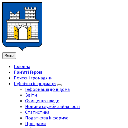
Перейти
Перейдіть
Перейдіть
Перейти
до
на
на
до
змісту
ліву
праву
нижнього
бічну
бічну
колонтитула
панель
панель
Меню
Головна
Пам'яті Героїв
Почесні громадяни
Публічна інформація
Інформація до відома
Звіти
Очищення влади
Новини служби зайнятості
Статистика
Податкова інформує
Програми