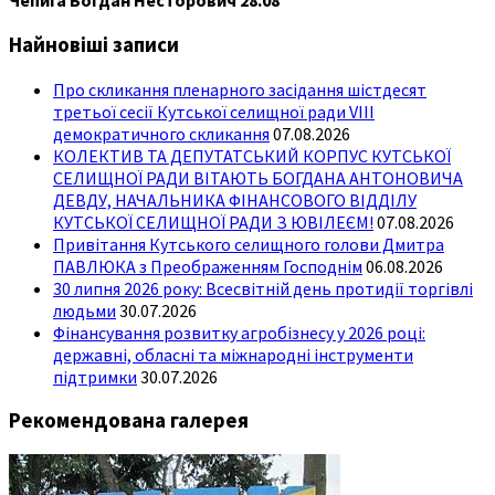
Чепига Богдан Несторович 28.08
Найновіші записи
Про скликання пленарного засідання шістдесят
третьої сесії Кутської селищної ради VIII
демократичного скликання
07.08.2026
КОЛЕКТИВ ТА ДЕПУТАТСЬКИЙ КОРПУС КУТСЬКОЇ
СЕЛИЩНОЇ РАДИ ВІТАЮТЬ БОГДАНА АНТОНОВИЧА
ДЕВДУ, НАЧАЛЬНИКА ФІНАНСОВОГО ВІДДІЛУ
КУТСЬКОЇ СЕЛИЩНОЇ РАДИ З ЮВІЛЕЄМ!
07.08.2026
Привітання Кутського селищного голови Дмитра
ПАВЛЮКА з Преображенням Господнім
06.08.2026
30 липня 2026 року: Всесвітній день протидії торгівлі
людьми
30.07.2026
Фінансування розвитку агробізнесу у 2026 році:
державні, обласні та міжнародні інструменти
підтримки
30.07.2026
Рекомендована галерея