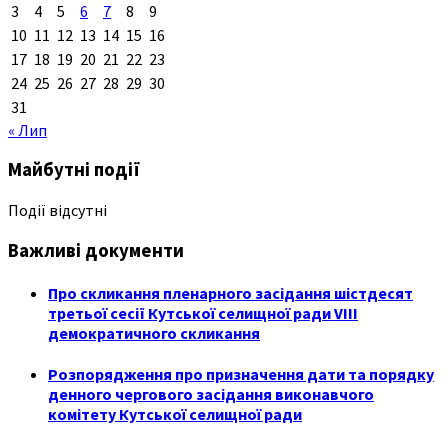
3
4
5
6
7
8
9
10
11
12
13
14
15
16
17
18
19
20
21
22
23
24
25
26
27
28
29
30
31
« Лип
Майбутні події
Події відсутні
Важливі документи
Про скликання пленарного засідання шістдесят
третьої сесії Кутської селищної ради VIII
демократичного скликання
Розпорядження про призначення дати та порядку
денного чергового засідання виконавчого
комітету Кутської селищної ради