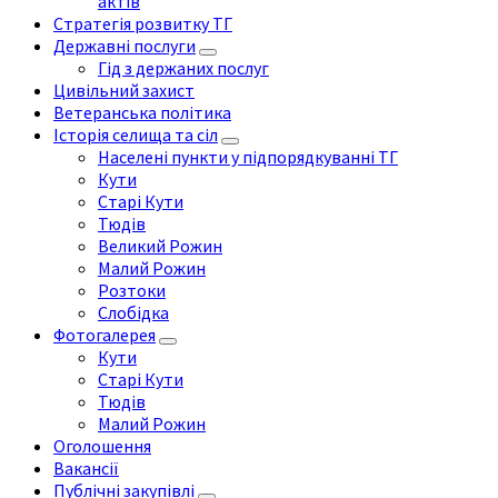
актів
Стратегія розвитку ТГ
Державні послуги
Гід з держаних послуг
Цивільний захист
Ветеранська політика
Історія селища та сіл
Населені пункти у підпорядкуванні ТГ
Кути
Старі Кути
Тюдів
Великий Рожин
Малий Рожин
Розтоки
Слобідка
Фотогалерея
Кути
Старі Кути
Тюдів
Малий Рожин
Оголошення
Вакансії
Публічні закупівлі