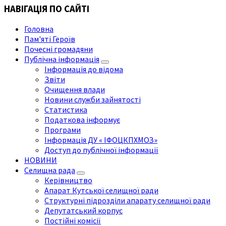
НАВІГАЦІЯ ПО САЙТІ
Головна
Пам'яті Героїв
Почесні громадяни
Публічна інформація
Інформація до відома
Звіти
Очищення влади
Новини служби зайнятості
Статистика
Податкова інформує
Програми
Інформація ДУ « ІФОЦКПХМОЗ»
Доступ до публічної інформації
НОВИНИ
Селищна рада
Керівництво
Апарат Кутської селищної ради
Структурні підрозділи апарату селищної ради
Депутатський корпус
Постійні комісії