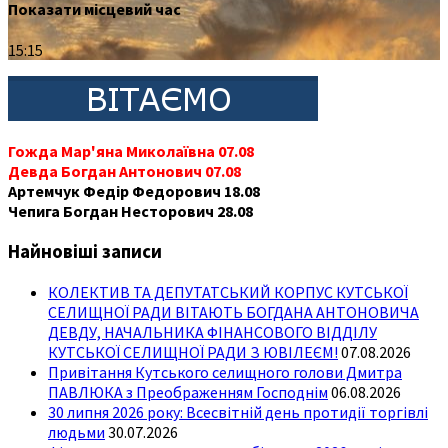
Показати місцевий час
15:15
Гожда Мар'яна Миколаївна 07.08
Девда Богдан Антонович 07.08
Артемчук Федір Федорович 18.08
Чепига Богдан Несторович 28.08
Найновіші записи
КОЛЕКТИВ ТА ДЕПУТАТСЬКИЙ КОРПУС КУТСЬКОЇ
СЕЛИЩНОЇ РАДИ ВІТАЮТЬ БОГДАНА АНТОНОВИЧА
ДЕВДУ, НАЧАЛЬНИКА ФІНАНСОВОГО ВІДДІЛУ
КУТСЬКОЇ СЕЛИЩНОЇ РАДИ З ЮВІЛЕЄМ!
07.08.2026
Привітання Кутського селищного голови Дмитра
ПАВЛЮКА з Преображенням Господнім
06.08.2026
30 липня 2026 року: Всесвітній день протидії торгівлі
людьми
30.07.2026