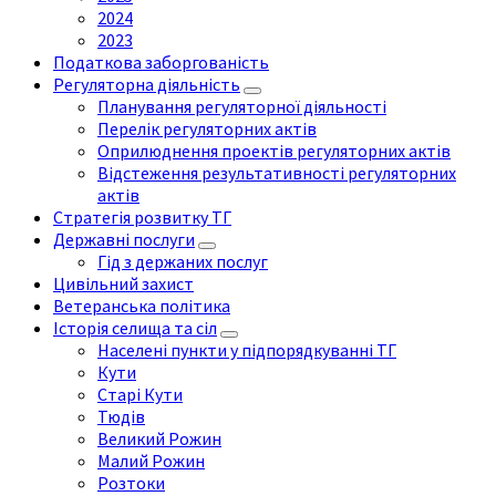
2024
2023
Податкова заборгованість
Регуляторна діяльність
Планування регуляторної діяльності
Перелік регуляторних актів
Оприлюднення проектів регуляторних актів
Відстеження результативності регуляторних
актів
Стратегія розвитку ТГ
Державні послуги
Гід з держаних послуг
Цивільний захист
Ветеранська політика
Історія селища та сіл
Населені пункти у підпорядкуванні ТГ
Кути
Старі Кути
Тюдів
Великий Рожин
Малий Рожин
Розтоки