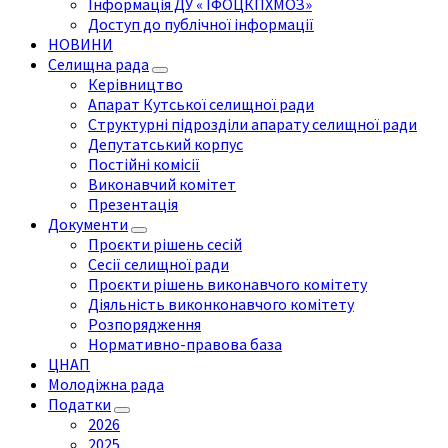
Інформація ДУ « ІФОЦКПХМОЗ»
Доступ до публічної інформації
НОВИНИ
Селищна рада
Керівництво
Апарат Кутської селищної ради
Структурні підрозділи апарату селищної ради
Депутатський корпус
Постійні комісії
Виконавчий комітет
Презентація
Документи
Проєкти рішень сесій
Сесії селищної ради
Проєкти рішень виконавчого комітету
Діяльність виконконавчого комітету
Розпорядження
Нормативно-правова база
ЦНАП
Молодіжна рада
Податки
2026
2025