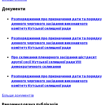
Документи
Розпорядження про призначення дати та порядку
денного чергового засідання виконавчого
комітету Кутської селищної ради
Розпорядження про призначення дати та порядку
денного чергового засідання виконавчого
комітету Кутської селищної ради
Про скликання пленарного засідання шістдесят
другої сесії Кутської селищної ради VIII
демократичного скликання
Розпорядження про призначення дати та порядку
денного чергового засідання виконавчого
комітету Кутської селищної ради
Більше документів
Рекомендована публікація