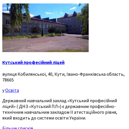
Кутський професійний ліцей
вулиця Кобилянської, 40, Кути, Івано-Франківська область,
78665
у
Освіта
Державний навчальний заклад «Кутський професійний
ліцей» ( ДНЗ «Кутський ПЛ») є державним професійно-
технічним навчальним закладом ІІ атестаційного рівня,
який входить до системи освіти України.
Більше списків