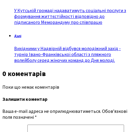
У Кутській громаді надаватимуть соціальні послуги з
формування життєстійкості відповідно до
підписаного Меморандуму про співпрацю
Далі
Вихідними у Надвірній відбувся молодіжний захід -
турнір Івано-Франківської області з пляжного
волейболу серед жіночих команд до Дня молоді.
0 коментарів
Поки що немає коментарів
Залишити коментар
Ваша e-mail адреса не оприлюднюватиметься.
Обов’язкові
поля позначені
*