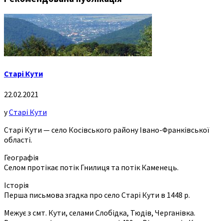
Старі Кути
22.02.2021
у
Старі Кути
Старі Кути — село Косівського району Івано-Франківської
області.
Географія
Селом протікає потік Гнилиця та потік Каменець.
Історія
Перша письмова згадка про село Старі Кути в 1448 р.
Межує з смт. Кути, селами Слобідка, Тюдів, Черганівка.