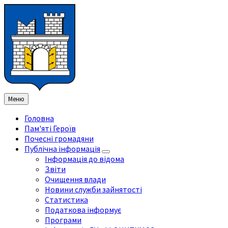
Перейти
Перейдіть
Перейдіть
Перейти
до
на
на
до
змісту
ліву
праву
нижнього
бічну
бічну
колонтитула
панель
панель
Меню
Головна
Пам'яті Героїв
Почесні громадяни
Публічна інформація
Інформація до відома
Звіти
Очищення влади
Новини служби зайнятості
Статистика
Податкова інформує
Програми