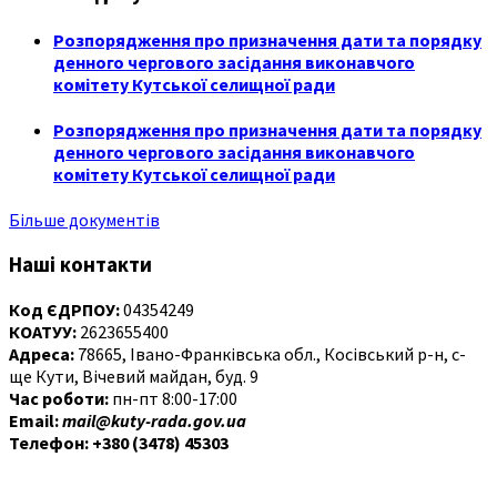
Розпорядження про призначення дати та порядку
денного чергового засідання виконавчого
комітету Кутської селищної ради
Розпорядження про призначення дати та порядку
денного чергового засідання виконавчого
комітету Кутської селищної ради
Більше документів
Наші контакти
Код ЄДРПОУ:
04354249
КОАТУУ:
2623655400
Адреса:
78665, Івано-Франківська обл., Косівський р-н, с-
ще Кути, Вічевий майдан, буд. 9
Час роботи:
пн-пт 8:00-17:00
Email:
mail@kuty-rada.gov.ua
Телефон: +380 (3478) 45303