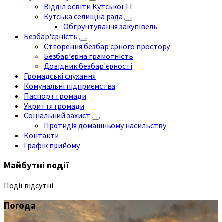
Відділ освіти Кутської ТГ
Кутська селищна рада
Обгрунтування закупівель
Безбар'єрність
Створення безбар'єрного простору
Безбар’єрна грамотність
Довідник безбар'єрності
Громадські слухання
Комунальні підприємства
Паспорт громади
Укриття громади
Соціальний захист
Протидія домашньому насильству
Контакти
Графік прийому
Майбутні події
Події відсутні
Погода