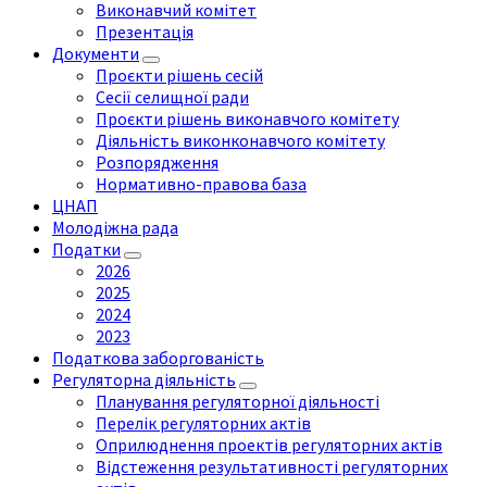
Виконавчий комітет
Презентація
Документи
Проєкти рішень сесій
Сесії селищної ради
Проєкти рішень виконавчого комітету
Діяльність виконконавчого комітету
Розпорядження
Нормативно-правова база
ЦНАП
Молодіжна рада
Податки
2026
2025
2024
2023
Податкова заборгованість
Регуляторна діяльність
Планування регуляторної діяльності
Перелік регуляторних актів
Оприлюднення проектів регуляторних актів
Відстеження результативності регуляторних