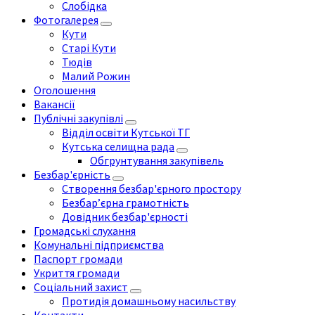
Слобідка
Фотогалерея
Кути
Старі Кути
Тюдів
Малий Рожин
Оголошення
Вакансії
Публічні закупівлі
Відділ освіти Кутської ТГ
Кутська селищна рада
Обгрунтування закупівель
Безбар'єрність
Створення безбар'єрного простору
Безбар’єрна грамотність
Довідник безбар'єрності
Громадські слухання
Комунальні підприємства
Паспорт громади
Укриття громади
Соціальний захист
Протидія домашньому насильству