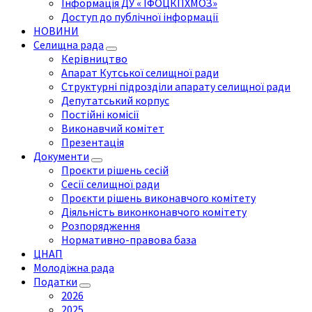
Інформація ДУ « ІФОЦКПХМОЗ»
Доступ до публічної інформації
НОВИНИ
Селищна рада
Керівництво
Апарат Кутської селищної ради
Структурні підрозділи апарату селищної ради
Депутатський корпус
Постійні комісії
Виконавчий комітет
Презентація
Документи
Проєкти рішень сесій
Сесії селищної ради
Проєкти рішень виконавчого комітету
Діяльність виконконавчого комітету
Розпорядження
Нормативно-правова база
ЦНАП
Молодіжна рада
Податки
2026
2025