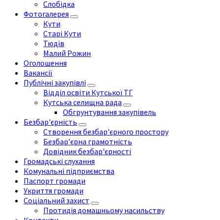
Слобідка
Фотогалерея
Кути
Старі Кути
Тюдів
Малий Рожин
Оголошення
Вакансії
Публічні закупівлі
Відділ освіти Кутської ТГ
Кутська селищна рада
Обгрунтування закупівель
Безбар'єрність
Створення безбар'єрного простору
Безбар’єрна грамотність
Довідник безбар'єрності
Громадські слухання
Комунальні підприємства
Паспорт громади
Укриття громади
Соціальний захист
Протидія домашньому насильству