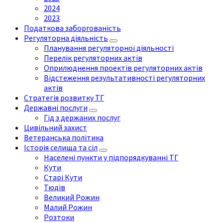
2024
2023
Податкова заборгованість
Регуляторна діяльність
Планування регуляторної діяльності
Перелік регуляторних актів
Оприлюднення проектів регуляторних актів
Відстеження результативності регуляторних
актів
Стратегія розвитку ТГ
Державні послуги
Гід з держаних послуг
Цивільний захист
Ветеранська політика
Історія селища та сіл
Населені пункти у підпорядкуванні ТГ
Кути
Старі Кути
Тюдів
Великий Рожин
Малий Рожин
Розтоки