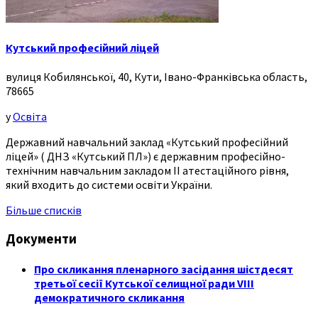
Кутський професійний ліцей
вулиця Кобилянської, 40, Кути, Івано-Франківська область,
78665
у
Освіта
Державний навчальний заклад «Кутський професійний
ліцей» ( ДНЗ «Кутський ПЛ») є державним професійно-
технічним навчальним закладом ІІ атестаційного рівня,
який входить до системи освіти України.
Більше списків
Документи
Про скликання пленарного засідання шістдесят
третьої сесії Кутської селищної ради VIII
демократичного скликання