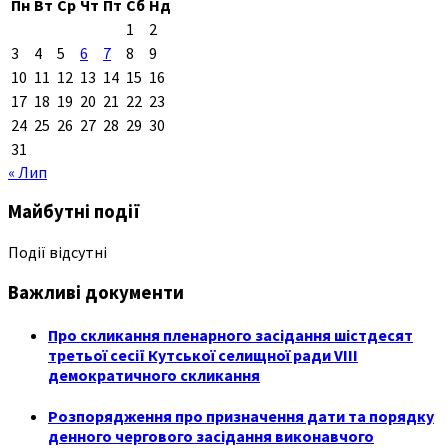
Пн
Вт
Ср
Чт
Пт
Сб
Нд
1
2
3
4
5
6
7
8
9
10
11
12
13
14
15
16
17
18
19
20
21
22
23
24
25
26
27
28
29
30
31
« Лип
Майбутні події
Події відсутні
Важливі документи
Про скликання пленарного засідання шістдесят
третьої сесії Кутської селищної ради VIII
демократичного скликання
Розпорядження про призначення дати та порядку
денного чергового засідання виконавчого