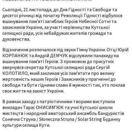
Сьогодні, 21 листопада, до Дня Гідності та Свободи та
десятої річниці від початку Революції Гідності відбулося
вшанування пам’яті загиблих Героїв Небесної Сотні та
захисників України, за участі керівництва Кутської
селищної ради, усіх небайдужих жителів громади та
духовенства.
Відзначення розпочалося під звуки Гімну України. Отці Юрій
КОРПАНЮК та Андрій ДЕМЧУК відслужили панахиду на
вшанування пам’яті Героїв. З промовою до присутніх
звернувся секретар Кутської селищної ради Сергій
КОЛОТИЛО, який закликав усіх пам’ятати про велику
жертовність наших Героїв і Захисників у прагненні до
свободи та бути гідними слави й мужності тих, хто поклав
своє життя на захист України.
В рамках заходу з патріотичними творами виступили
викладач Тарас ОНИСИМ’ЮК та учні Кутської школи
мистецтв і народний аматорський ансамбль бандуристів
Сонячна Струна / Słoneczna Struna / Solar String Будинку
культури селища Кути.