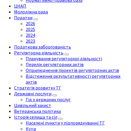
Нормативно-правова база
ЦНАП
Молодіжна рада
Податки
2026
2025
2024
2023
Податкова заборгованість
Регуляторна діяльність
Планування регуляторної діяльності
Перелік регуляторних актів
Оприлюднення проектів регуляторних актів
Відстеження результативності регуляторних
актів
Стратегія розвитку ТГ
Державні послуги
Гід з держаних послуг
Цивільний захист
Ветеранська політика
Історія селища та сіл
Населені пункти у підпорядкуванні ТГ
Кути