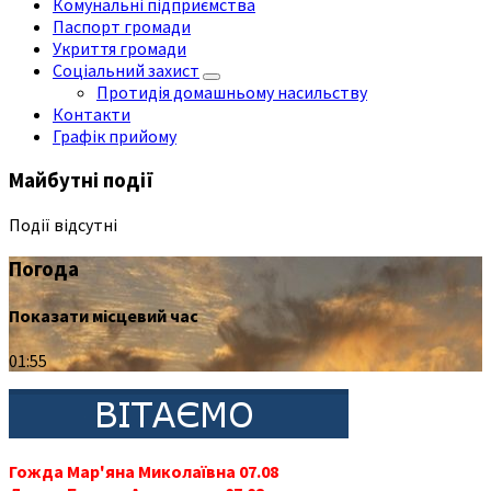
Комунальні підприємства
Паспорт громади
Укриття громади
Соціальний захист
Протидія домашньому насильству
Контакти
Графік прийому
Майбутні події
Події відсутні
Погода
Показати місцевий час
01:55
Гожда Мар'яна Миколаївна 07.08