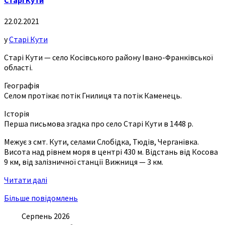
Старі Кути
22.02.2021
у
Старі Кути
Старі Кути — село Косівського району Івано-Франківської
області.
Географія
Селом протікає потік Гнилиця та потік Каменець.
Історія
Перша письмова згадка про село Старі Кути в 1448 р.
Межує з смт. Кути, селами Слобідка, Тюдів, Черганівка.
Висота над рівнем моря в центрі 430 м. Відстань від Косова
9 км, від залізничної станції Вижниця — 3 км.
Читати далі
Більше повідомлень
Серпень 2026