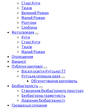
Старі Кути
Тюдів
Великий Рожин
Малий Рожин
Розтоки
Слобідка
Фотогалерея
Кути
Старі Кути
Тюдів
Малий Рожин
Оголошення
Вакансії
Публічні закупівлі
Відділ освіти Кутської ТГ
Кутська селищна рада
Обгрунтування закупівель
Безбар'єрність
Створення безбар'єрного простору
Безбар’єрна грамотність
Довідник безбар'єрності
Громадські слухання