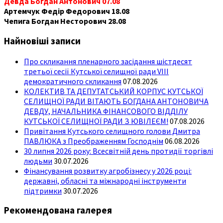
Девда Богдан Антонович 07.08
Артемчук Федір Федорович 18.08
Чепига Богдан Несторович 28.08
Найновіші записи
Про скликання пленарного засідання шістдесят
третьої сесії Кутської селищної ради VIII
демократичного скликання
07.08.2026
КОЛЕКТИВ ТА ДЕПУТАТСЬКИЙ КОРПУС КУТСЬКОЇ
СЕЛИЩНОЇ РАДИ ВІТАЮТЬ БОГДАНА АНТОНОВИЧА
ДЕВДУ, НАЧАЛЬНИКА ФІНАНСОВОГО ВІДДІЛУ
КУТСЬКОЇ СЕЛИЩНОЇ РАДИ З ЮВІЛЕЄМ!
07.08.2026
Привітання Кутського селищного голови Дмитра
ПАВЛЮКА з Преображенням Господнім
06.08.2026
30 липня 2026 року: Всесвітній день протидії торгівлі
людьми
30.07.2026
Фінансування розвитку агробізнесу у 2026 році:
державні, обласні та міжнародні інструменти
підтримки
30.07.2026
Рекомендована галерея