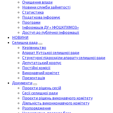
Очищення влади
Новини служби зайнятості
Статистика
Податкова інформує
Програми
Інформація ДУ « ІФОЦКПХМОЗ»
Доступ до публічної інформації
НОВИНИ
Селищна рада
Керівництво
Апарат Кутської селищної ради
Структурні підрозділи апарату селищної ради
Депутатський корпус
Постійні комісії
Виконавчий комітет
Презентація
Документи
Проєкти рішень сесій
Сесії селищної ради
Проєкти рішень виконавчого комітету
Діяльність виконконавчого комітету
Розпорядження