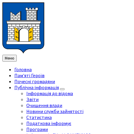
Перейти
Перейдіть
Перейдіть
Перейти
до
на
на
до
змісту
ліву
праву
нижнього
бічну
бічну
колонтитула
панель
панель
Меню
Головна
Пам'яті Героїв
Почесні громадяни
Публічна інформація
Інформація до відома
Звіти
Очищення влади
Новини служби зайнятості
Статистика
Податкова інформує
Програми