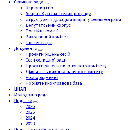
Селищна рада
Керівництво
Апарат Кутської селищної ради
Структурні підрозділи апарату селищної ради
Депутатський корпус
Постійні комісії
Виконавчий комітет
Презентація
Документи
Проєкти рішень сесій
Сесії селищної ради
Проєкти рішень виконавчого комітету
Діяльність виконконавчого комітету
Розпорядження
Нормативно-правова база
ЦНАП
Молодіжна рада
Податки
2026
2025
2024
2023
Податкова заборгованість