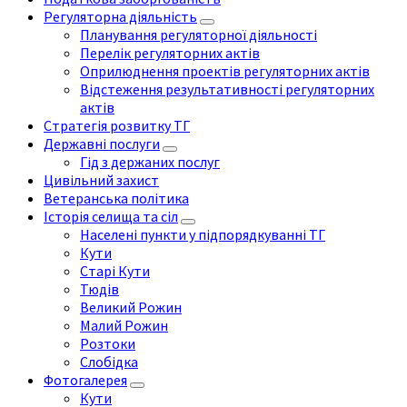
Регуляторна діяльність
Планування регуляторної діяльності
Перелік регуляторних актів
Оприлюднення проектів регуляторних актів
Відстеження результативності регуляторних
актів
Стратегія розвитку ТГ
Державні послуги
Гід з держаних послуг
Цивільний захист
Ветеранська політика
Історія селища та сіл
Населені пункти у підпорядкуванні ТГ
Кути
Старі Кути
Тюдів
Великий Рожин
Малий Рожин
Розтоки
Слобідка
Фотогалерея
Кути