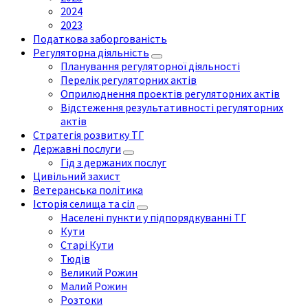
2024
2023
Податкова заборгованість
Регуляторна діяльність
Планування регуляторної діяльності
Перелік регуляторних актів
Оприлюднення проектів регуляторних актів
Відстеження результативності регуляторних
актів
Стратегія розвитку ТГ
Державні послуги
Гід з держаних послуг
Цивільний захист
Ветеранська політика
Історія селища та сіл
Населені пункти у підпорядкуванні ТГ
Кути
Старі Кути
Тюдів
Великий Рожин
Малий Рожин
Розтоки