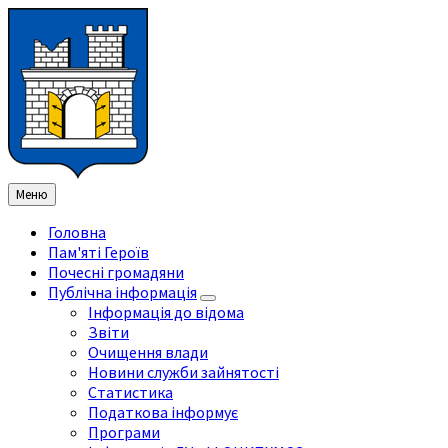
Перейти
Перейдіть
Перейдіть
Перейти
до
на
на
до
змісту
ліву
праву
нижнього
бічну
бічну
колонтитула
панель
панель
Меню
Головна
Пам'яті Героїв
Почесні громадяни
Публічна інформація
Інформація до відома
Звіти
Очищення влади
Новини служби зайнятості
Статистика
Податкова інформує
Програми