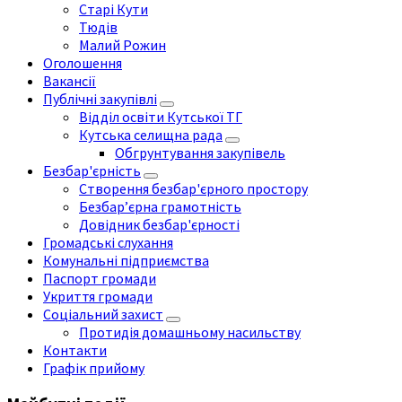
Старі Кути
Тюдів
Малий Рожин
Оголошення
Вакансії
Публічні закупівлі
Відділ освіти Кутської ТГ
Кутська селищна рада
Обгрунтування закупівель
Безбар'єрність
Створення безбар'єрного простору
Безбар’єрна грамотність
Довідник безбар'єрності
Громадські слухання
Комунальні підприємства
Паспорт громади
Укриття громади
Соціальний захист
Протидія домашньому насильству
Контакти
Графік прийому