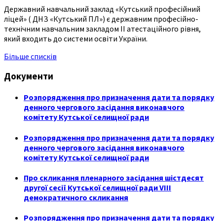
Державний навчальний заклад «Кутський професійний
ліцей» ( ДНЗ «Кутський ПЛ») є державним професійно-
технічним навчальним закладом ІІ атестаційного рівня,
який входить до системи освіти України.
Більше списків
Документи
Розпорядження про призначення дати та порядку
денного чергового засідання виконавчого
комітету Кутської селищної ради
Розпорядження про призначення дати та порядку
денного чергового засідання виконавчого
комітету Кутської селищної ради
Про скликання пленарного засідання шістдесят
другої сесії Кутської селищної ради VIII
демократичного скликання
Розпорядження про призначення дати та порядку