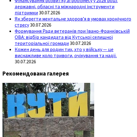
Фінансування розвитку агробізнесу у 2026 році:
державні, обласні та міжнародні інструменти
підтримки
30.07.2026
Як зберегти ментальне здоров’я в умовах хронічного
стресу
30.07.2026
Формування Ради ветеранів при Івано-Франківській
ОВА: відбір кандидата від Кутської селищної
територіальної громади
30.07.2026
Кожен день для родин тих, хто у війську — це
виснажливе коло тривоги, очікування та надії.
30.07.2026
Рекомендована галерея