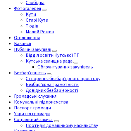
Слобідка
Фотогалерея
Кути
Старі Кути
Тюдів
Малий Рожин
Оголошення
Вакансії
Публічні закупівлі
Відділ освіти Кутської ТГ
Кутська селищна рада
Обгрунтування закупівель
Безбар'єрність
Створення безбар'єрного простору
Безбар’єрна грамотність
Довідник безбар'єрності
Громадські слухання
Комунальні підприємства
Паспорт громади
Укриття громади
Соціальний захист
Протидія домашньому насильству