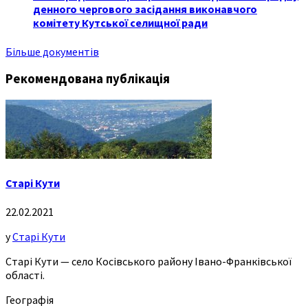
денного чергового засідання виконавчого
комітету Кутської селищної ради
Більше документів
Рекомендована публікація
Старі Кути
22.02.2021
у
Старі Кути
Старі Кути — село Косівського району Івано-Франківської
області.
Географія