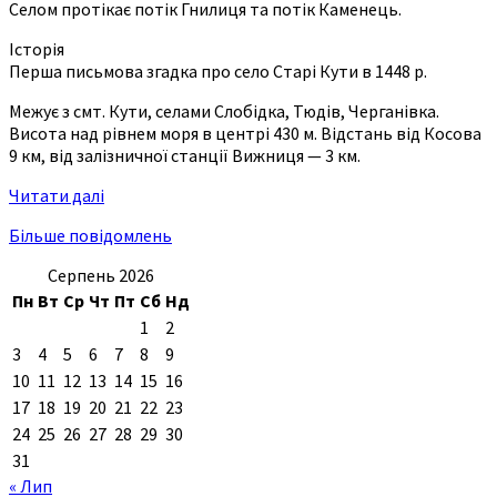
Селом протікає потік Гнилиця та потік Каменець.
Історія
Перша письмова згадка про село Старі Кути в 1448 р.
Межує з смт. Кути, селами Слобідка, Тюдів, Черганівка.
Висота над рівнем моря в центрі 430 м. Відстань від Косова
9 км, від залізничної станції Вижниця — 3 км.
Читати далі
Більше повідомлень
Серпень 2026
Пн
Вт
Ср
Чт
Пт
Сб
Нд
1
2
3
4
5
6
7
8
9
10
11
12
13
14
15
16
17
18
19
20
21
22
23
24
25
26
27
28
29
30
31
« Лип