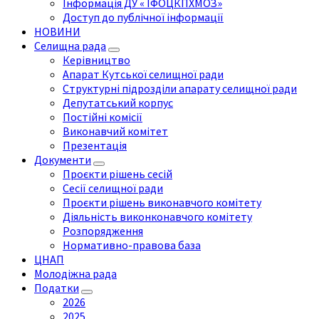
Інформація ДУ « ІФОЦКПХМОЗ»
Доступ до публічної інформації
НОВИНИ
Селищна рада
Керівництво
Апарат Кутської селищної ради
Структурні підрозділи апарату селищної ради
Депутатський корпус
Постійні комісії
Виконавчий комітет
Презентація
Документи
Проєкти рішень сесій
Сесії селищної ради
Проєкти рішень виконавчого комітету
Діяльність виконконавчого комітету
Розпорядження
Нормативно-правова база
ЦНАП
Молодіжна рада
Податки
2026
2025