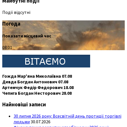
Майбутні події
Події відсутні
Погода
Показати місцевий час
08:01
Гожда Мар'яна Миколаївна 07.08
Девда Богдан Антонович 07.08
Артемчук Федір Федорович 18.08
Чепига Богдан Несторович 28.08
Найновіші записи
30 липня 2026 року: Всесвітній день протидії торгівлі
людьми
30.07.2026