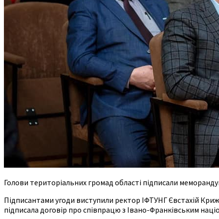
Голови територіальних громад області підписали меморандум
Підписантами угоди виступили ректор ІФТУНГ Євстахій Криж
підписала договір про співпрацю з Івано-Франківським націо