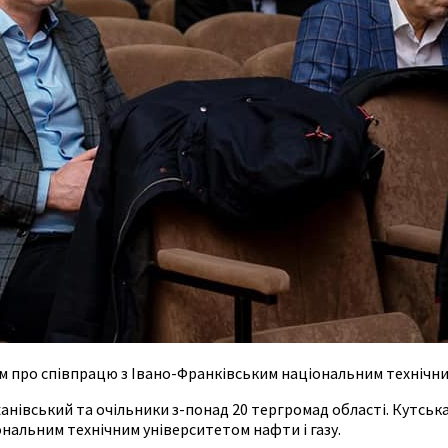
 про співпрацю з Івано-Франківським національним технічним
анівський та очільники з-понад 20 тергромад області. Кутсь
нальним технічним університетом нафти і газу.