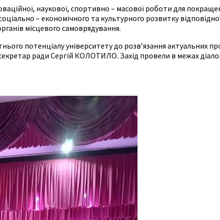
новаційної, наукової, спортивно – масової роботи для покращ
 соціально – економічного та культурного розвитку відповідно
органів місцевого самоврядування.
ітнього потенціалу університету до розв’язання актуальних п
ть секретар ради Сергій КОЛОТИЛО. Захід провели в межах діало