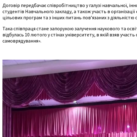
Договір передбачає співробітництво у галузі навчальної, ін
студентів Навчального закладу, а також участь в організації
цільових програм та з інших питань пов’язаних з діяльністю 
Така співпраця стане запорукою залучення наукового та осв
відбулась 10 лютого у стінах університету, в якій взяв учас
самоврядування».