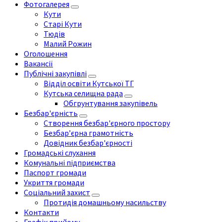
Фотогалерея
Кути
Старі Кути
Тюдів
Малий Рожин
Оголошення
Вакансії
Публічні закупівлі
Відділ освіти Кутської ТГ
Кутська селищна рада
Обгрунтування закупівель
Безбар'єрність
Створення безбар'єрного простору
Безбар’єрна грамотність
Довідник безбар'єрності
Громадські слухання
Комунальні підприємства
Паспорт громади
Укриття громади
Соціальний захист
Протидія домашньому насильству
Контакти