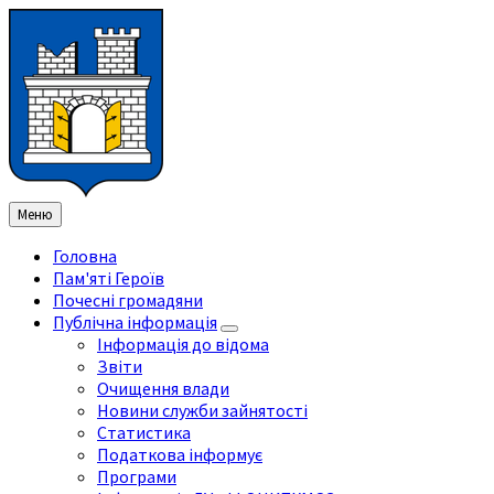
Перейти
Перейдіть
Перейдіть
Перейти
до
на
на
до
змісту
ліву
праву
нижнього
бічну
бічну
колонтитула
панель
панель
Меню
Головна
Пам'яті Героїв
Почесні громадяни
Публічна інформація
Інформація до відома
Звіти
Очищення влади
Новини служби зайнятості
Статистика
Податкова інформує
Програми