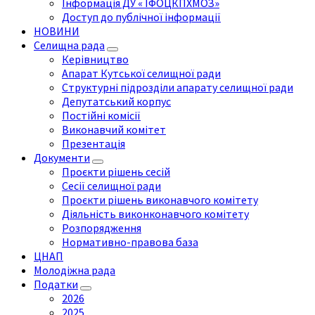
Інформація ДУ « ІФОЦКПХМОЗ»
Доступ до публічної інформації
НОВИНИ
Селищна рада
Керівництво
Апарат Кутської селищної ради
Структурні підрозділи апарату селищної ради
Депутатський корпус
Постійні комісії
Виконавчий комітет
Презентація
Документи
Проєкти рішень сесій
Сесії селищної ради
Проєкти рішень виконавчого комітету
Діяльність виконконавчого комітету
Розпорядження
Нормативно-правова база
ЦНАП
Молодіжна рада
Податки
2026
2025