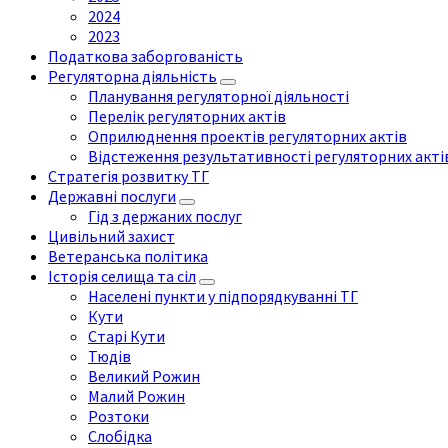
2024
2023
Податкова заборгованість
Регуляторна діяльність
Планування регуляторної діяльності
Перелік регуляторних актів
Оприлюднення проектів регуляторних актів
Відстеження результативності регуляторних акті
Стратегія розвитку ТГ
Державні послуги
Гід з держаних послуг
Цивільний захист
Ветеранська політика
Історія селища та сіл
Населені пункти у підпорядкуванні ТГ
Кути
Старі Кути
Тюдів
Великий Рожин
Малий Рожин
Розтоки
Слобідка