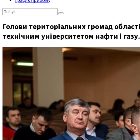
Графік прийому
Пошук:
Голови територіальних громад област
технічним університетом нафти і газу.