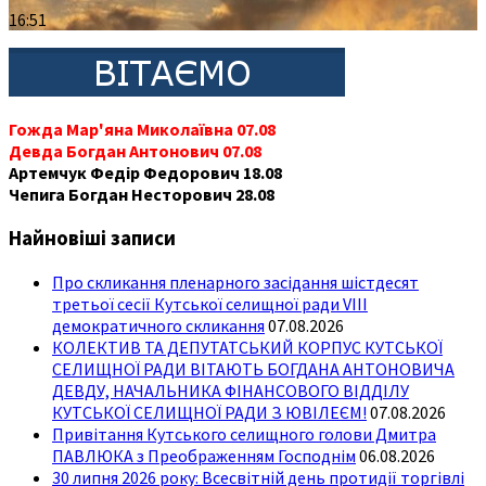
16:51
Гожда Мар'яна Миколаївна 07.08
Девда Богдан Антонович 07.08
Артемчук Федір Федорович 18.08
Чепига Богдан Несторович 28.08
Найновіші записи
Про скликання пленарного засідання шістдесят
третьої сесії Кутської селищної ради VIII
демократичного скликання
07.08.2026
КОЛЕКТИВ ТА ДЕПУТАТСЬКИЙ КОРПУС КУТСЬКОЇ
СЕЛИЩНОЇ РАДИ ВІТАЮТЬ БОГДАНА АНТОНОВИЧА
ДЕВДУ, НАЧАЛЬНИКА ФІНАНСОВОГО ВІДДІЛУ
КУТСЬКОЇ СЕЛИЩНОЇ РАДИ З ЮВІЛЕЄМ!
07.08.2026
Привітання Кутського селищного голови Дмитра
ПАВЛЮКА з Преображенням Господнім
06.08.2026
30 липня 2026 року: Всесвітній день протидії торгівлі