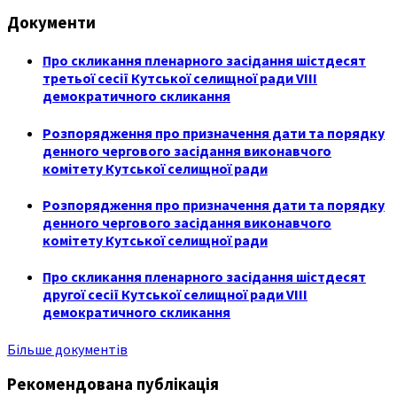
Документи
Про скликання пленарного засідання шістдесят
третьої сесії Кутської селищної ради VIII
демократичного скликання
Розпорядження про призначення дати та порядку
денного чергового засідання виконавчого
комітету Кутської селищної ради
Розпорядження про призначення дати та порядку
денного чергового засідання виконавчого
комітету Кутської селищної ради
Про скликання пленарного засідання шістдесят
другої сесії Кутської селищної ради VIII
демократичного скликання
Більше документів
Рекомендована публікація