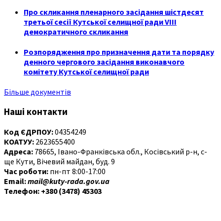
Про скликання пленарного засідання шістдесят
третьої сесії Кутської селищної ради VIII
демократичного скликання
Розпорядження про призначення дати та порядку
денного чергового засідання виконавчого
комітету Кутської селищної ради
Більше документів
Наші контакти
Код ЄДРПОУ:
04354249
КОАТУУ:
2623655400
Адреса:
78665, Івано-Франківська обл., Косівський р-н, с-
ще Кути, Вічевий майдан, буд. 9
Час роботи:
пн-пт 8:00-17:00
Email:
mail@kuty-rada.gov.ua
Телефон: +380 (3478) 45303