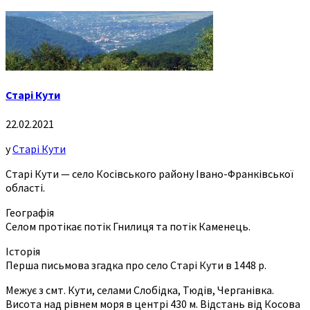
Старі Кути
22.02.2021
у
Старі Кути
Старі Кути — село Косівського району Івано-Франківської
області.
Географія
Селом протікає потік Гнилиця та потік Каменець.
Історія
Перша письмова згадка про село Старі Кути в 1448 р.
Межує з смт. Кути, селами Слобідка, Тюдів, Черганівка.
Висота над рівнем моря в центрі 430 м. Відстань від Косова