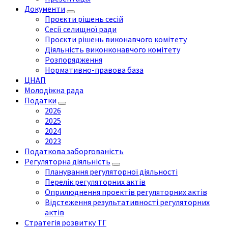
Документи
Проєкти рішень сесій
Сесії селищної ради
Проєкти рішень виконавчого комітету
Діяльність виконконавчого комітету
Розпорядження
Нормативно-правова база
ЦНАП
Молодіжна рада
Податки
2026
2025
2024
2023
Податкова заборгованість
Регуляторна діяльність
Планування регуляторної діяльності
Перелік регуляторних актів
Оприлюднення проектів регуляторних актів
Відстеження результативності регуляторних
актів
Стратегія розвитку ТГ