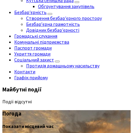
Кутська селищна рада
Обгрунтування закупівель
Безбар'єрність
Створення безбар'єрного простору
Безбар’єрна грамотність
Довідник безбар'єрності
Громадські слухання
Комунальні підприємства
Паспорт громади
Укриття громади
Соціальний захист
Протидія домашньому насильству
Контакти
Графік прийому
Майбутні події
Події відсутні
Погода
Показати місцевий час