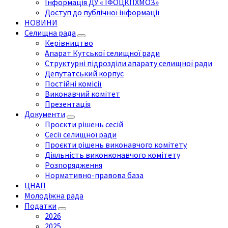
Інформація ДУ « ІФОЦКПХМОЗ»
Доступ до публічної інформації
НОВИНИ
Селищна рада
Керівництво
Апарат Кутської селищної ради
Структурні підрозділи апарату селищної ради
Депутатський корпус
Постійні комісії
Виконавчий комітет
Презентація
Документи
Проєкти рішень сесій
Сесії селищної ради
Проєкти рішень виконавчого комітету
Діяльність виконконавчого комітету
Розпорядження
Нормативно-правова база
ЦНАП
Молодіжна рада
Податки
2026
2025