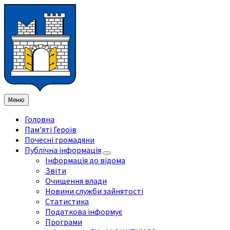
Перейти
Перейдіть
Перейдіть
Перейти
до
на
на
до
змісту
ліву
праву
нижнього
бічну
бічну
колонтитула
панель
панель
Меню
Головна
Пам'яті Героїв
Почесні громадяни
Публічна інформація
Інформація до відома
Звіти
Очищення влади
Новини служби зайнятості
Статистика
Податкова інформує
Програми