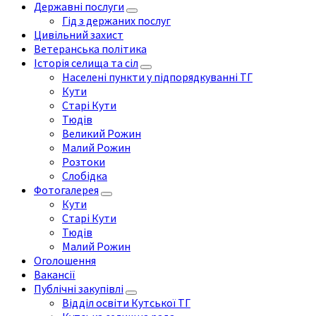
Державні послуги
Гід з держаних послуг
Цивільний захист
Ветеранська політика
Історія селища та сіл
Населені пункти у підпорядкуванні ТГ
Кути
Старі Кути
Тюдів
Великий Рожин
Малий Рожин
Розтоки
Слобідка
Фотогалерея
Кути
Старі Кути
Тюдів
Малий Рожин
Оголошення
Вакансії
Публічні закупівлі
Відділ освіти Кутської ТГ