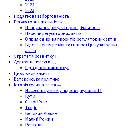
2024
2023
Податкова заборгованість
Регуляторна діяльність
Планування регуляторної діяльності
Перелік регуляторних актів
Оприлюднення проектів регуляторних актів
Відстеження результативності регуляторних
актів
Стратегія розвитку ТГ
Державні послуги
Гід з держаних послуг
Цивільний захист
Ветеранська політика
Історія селища та сіл
Населені пункти у підпорядкуванні ТГ
Кути
Старі Кути
Тюдів
Великий Рожин
Малий Рожин
Розтоки