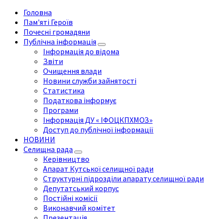
Головна
Пам'яті Героїв
Почесні громадяни
Публічна інформація
Інформація до відома
Звіти
Очищення влади
Новини служби зайнятості
Статистика
Податкова інформує
Програми
Інформація ДУ « ІФОЦКПХМОЗ»
Доступ до публічної інформації
НОВИНИ
Селищна рада
Керівництво
Апарат Кутської селищної ради
Структурні підрозділи апарату селищної ради
Депутатський корпус
Постійні комісії
Виконавчий комітет
Презентація