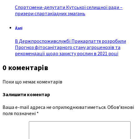
Спортсмени-депутати Кутської селищної ради –
призери спартакіадних змагань
Далі
В Держпроспоживслужбі Прикарпаття розробили
Прогноз фітосанітарного стану агроценозів та
рекомендації щодо захисту рослин в 2021 році
0 коментарів
Поки що немає коментарів
Залишити коментар
Ваша e-mail адреса не оприлюднюватиметься.
Обов’язкові
поля позначені
*