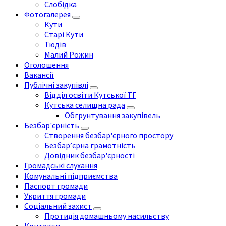
Слобідка
Фотогалерея
Кути
Старі Кути
Тюдів
Малий Рожин
Оголошення
Вакансії
Публічні закупівлі
Відділ освіти Кутської ТГ
Кутська селищна рада
Обгрунтування закупівель
Безбар'єрність
Створення безбар'єрного простору
Безбар’єрна грамотність
Довідник безбар'єрності
Громадські слухання
Комунальні підприємства
Паспорт громади
Укриття громади
Соціальний захист
Протидія домашньому насильству