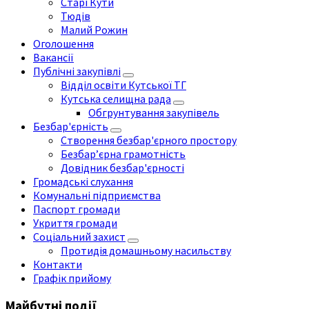
Старі Кути
Тюдів
Малий Рожин
Оголошення
Вакансії
Публічні закупівлі
Відділ освіти Кутської ТГ
Кутська селищна рада
Обгрунтування закупівель
Безбар'єрність
Створення безбар'єрного простору
Безбар’єрна грамотність
Довідник безбар'єрності
Громадські слухання
Комунальні підприємства
Паспорт громади
Укриття громади
Соціальний захист
Протидія домашньому насильству
Контакти
Графік прийому
Майбутні події