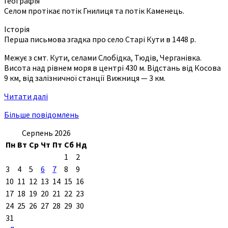
Географія
Селом протікає потік Гнилиця та потік Каменець.
Історія
Перша письмова згадка про село Старі Кути в 1448 р.
Межує з смт. Кути, селами Слобідка, Тюдів, Черганівка.
Висота над рівнем моря в центрі 430 м. Відстань від Косова
9 км, від залізничної станції Вижниця — 3 км.
Читати далі
Більше повідомлень
Серпень 2026
Пн
Вт
Ср
Чт
Пт
Сб
Нд
1
2
3
4
5
6
7
8
9
10
11
12
13
14
15
16
17
18
19
20
21
22
23
24
25
26
27
28
29
30
31