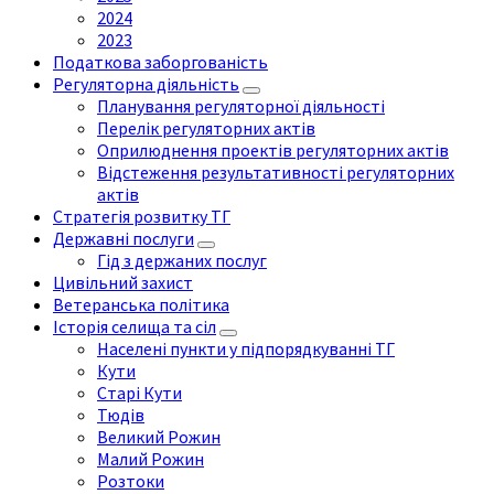
2024
2023
Податкова заборгованість
Регуляторна діяльність
Планування регуляторної діяльності
Перелік регуляторних актів
Оприлюднення проектів регуляторних актів
Відстеження результативності регуляторних
актів
Стратегія розвитку ТГ
Державні послуги
Гід з держаних послуг
Цивільний захист
Ветеранська політика
Історія селища та сіл
Населені пункти у підпорядкуванні ТГ
Кути
Старі Кути
Тюдів
Великий Рожин
Малий Рожин
Розтоки