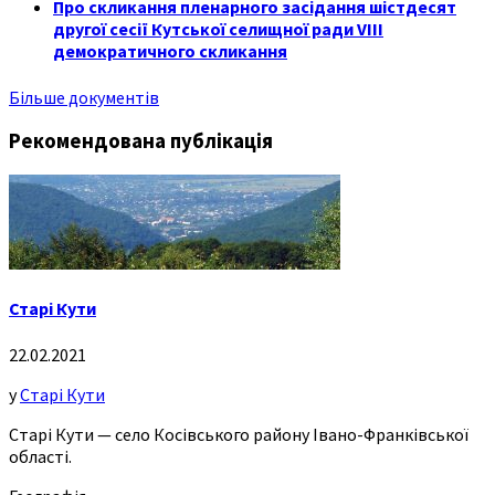
Про скликання пленарного засідання шістдесят
другої сесії Кутської селищної ради VIII
демократичного скликання
Більше документів
Рекомендована публікація
Старі Кути
22.02.2021
у
Старі Кути
Старі Кути — село Косівського району Івано-Франківської
області.