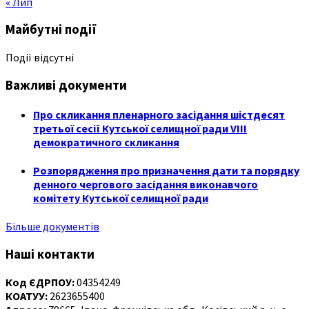
« Лип
Майбутні події
Події відсутні
Важливі документи
Про скликання пленарного засідання шістдесят
третьої сесії Кутської селищної ради VIII
демократичного скликання
Розпорядження про призначення дати та порядку
денного чергового засідання виконавчого
комітету Кутської селищної ради
Більше документів
Наші контакти
Код ЄДРПОУ:
04354249
КОАТУУ:
2623655400