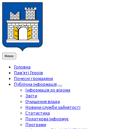
Перейти
Перейдіть
Перейдіть
Перейти
до
на
на
до
змісту
ліву
праву
нижнього
бічну
бічну
колонтитула
панель
панель
Меню
Головна
Пам'яті Героїв
Почесні громадяни
Публічна інформація
Інформація до відома
Звіти
Очищення влади
Новини служби зайнятості
Статистика
Податкова інформує
Програми