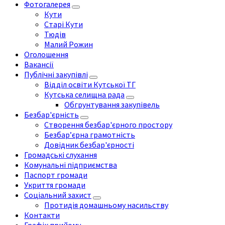
Фотогалерея
Кути
Старі Кути
Тюдів
Малий Рожин
Оголошення
Вакансії
Публічні закупівлі
Відділ освіти Кутської ТГ
Кутська селищна рада
Обгрунтування закупівель
Безбар'єрність
Створення безбар'єрного простору
Безбар’єрна грамотність
Довідник безбар'єрності
Громадські слухання
Комунальні підприємства
Паспорт громади
Укриття громади
Соціальний захист
Протидія домашньому насильству
Контакти