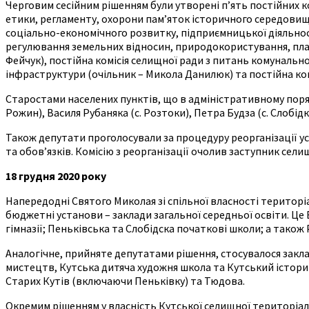
Черговим сесійним рішенням були утворені п’ять постійних ко
етики, регламенту, охорони пам’яток історичного середовищ
соціально-економічного розвитку, підприємницької діяльност
регулювання земельних відносин, природокористування, план
Фейчук), постійна комісія селищної ради з питань комуналь
інфраструктури (очільник – Микола Данилюк) та постійна ком
Старостами населених пунктів, що в адміністративному поряд
Рожин), Василя Рубаняка (с. Розтоки), Петра Будза (с. Слобідк
Також депутати проголосували за процедуру реорганізації ус
та обов’язків. Комісію з реорганізації очолив заступник сел
18 грудня 2020 року
Напередодні Святого Миколая зі спільної власності територі
бюджетні установи – заклади загальної середньої освіти. Ц
гімназії; Пеньківська та Слобідска початкові школи; а також
Аналогічне, прийняте депутатами рішення, стосувалося заклад
мистецтв, Кутська дитяча художня школа та Кутський історико
Старих Кутів (включаючи Пеньківку) та Тюдова.
Окремим рішенням у власність Кутської селищної територіальн