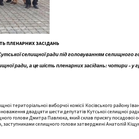
ІСТЬ ПЛЕНАРНИХ ЗАСІДАНЬ
 Кутської селищної ради під головуванням селищного го
щної ради, а це шість пленарних засідань: чотири – у гр
ищної територіальної виборчої комісії Косівського району Іва
вноваження двадцяти шести депутатів Кутської селищної ради 
ищного голови Дмитра Павлюка, який склав присягу посадової 
ло, заступниками селищного голови затверджені Анатолій Кіщ