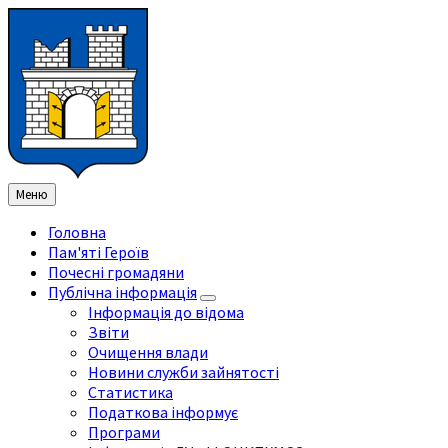
Перейти
Перейдіть
Перейдіть
Перейти
до
на
на
до
змісту
ліву
праву
нижнього
бічну
бічну
колонтитула
панель
панель
Меню
Головна
Пам'яті Героїв
Почесні громадяни
Публічна інформація
Інформація до відома
Звіти
Очищення влади
Новини служби зайнятості
Статистика
Податкова інформує
Програми