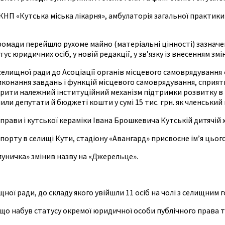
КНП «Кутська міська лікарня», амбулаторія загальної практик
ромади перейшло рухоме майно (матеріальні цінності) зазначен
 юридичних осіб, у новій редакції, у зв’язку із внесенням змі
селищної ради до Асоціації органів місцевого самоврядування
конання завдань і функцій місцевого самоврядування, сприяти
рити належний інституційний механізм підтримки розвитку в К
депутати й бюджеті кошти у сумі 15 тис. грн. як членський в
рави і кутської кераміки Івана Брошкевича Кутській дитячій х
орту в селищі Кути, стадіону «Авангард» присвоєне ім’я цьог
уничка» змінив назву на «Джерельце».
ної ради, до складу якого увійшли 11 осіб на чолі з селищни
 що набув статусу окремої юридичної особи публічного права 