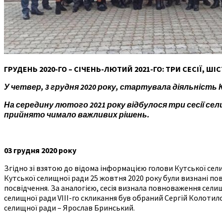
ГРУДЕНЬ 2020-ГО – СІЧЕНЬ-ЛЮТИЙ 2021-ГО: ТРИ СЕСІЇ, Ш
У четвер, 3 грудня 2020 року, стартувала діяльність
На середину лютого 2021 року відбулося три сесії сели
прийнято чимало важливих рішень.
03 грудня 2020 року
Згідно зі взятою до відома інформацією голови Кутської сел
Кутської селищної ради 25 жовтня 2020 року були визнані по
посвідчення. За аналогією, сесія визнала повноваження сел
селищної ради VIII-го скликання був обраний Сергій Колоти
селищної ради – Ярослав Бринський.