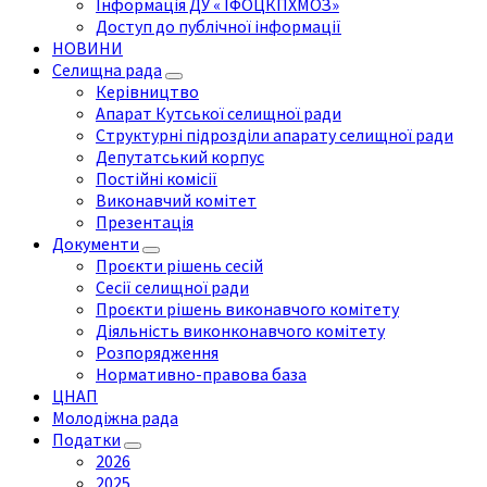
Інформація ДУ « ІФОЦКПХМОЗ»
Доступ до публічної інформації
НОВИНИ
Селищна рада
Керівництво
Апарат Кутської селищної ради
Структурні підрозділи апарату селищної ради
Депутатський корпус
Постійні комісії
Виконавчий комітет
Презентація
Документи
Проєкти рішень сесій
Сесії селищної ради
Проєкти рішень виконавчого комітету
Діяльність виконконавчого комітету
Розпорядження
Нормативно-правова база
ЦНАП
Молодіжна рада
Податки
2026
2025