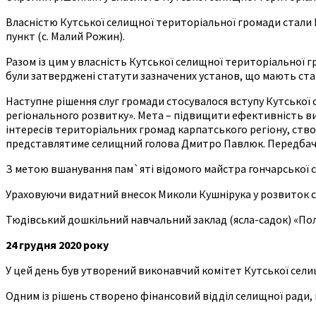
Власністю Кутської селищної територіальної громади стали 
пункт (с. Малий Рожин).
Разом із цим у власність Кутської селищної територіальної г
були затверджені статути зазначених установ, що мають статус
Наступне рішення слуг громади стосувалося вступу Кутської 
регіонального розвитку». Мета – підвищити ефективність ви
інтересів територіальних громад карпатського регіону, ство
представлятиме селищний голова Дмитро Павлюк. Передбачили 
З метою вшанування пам`яті відомого майстра гончарської сп
Ураховуючи видатний внесок Миколи Кушнірука у розвиток сп
Тюдівський дошкільний навчальний заклад (ясла-садок) «Пол
24 грудня 2020 року
У цей день був утворений виконавчий комітет Кутської селищ
Одним із рішень створено фінансовий відділ селищної ради,