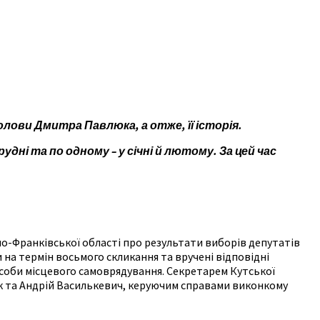
лови Дмитра Павлюка, а отже, її історія.
удні та по одному – у січні й лютому. За цей час
но-Франківської області про результати виборів депутатів
на термін восьмого скликання та вручені відповідні
особи місцевого самоврядування. Секретарем Кутської
ук та Андрій Василькевич, керуючим справами виконкому