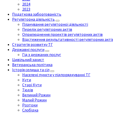
2024
2023
Податкова заборгованість
Регуляторна діяльність
Планування регуляторної діяльності
Перелік регуляторних актів
Оприлюднення проектів регуляторних актів
Відстеження результативності регуляторних акті
Стратегія розвитку ТГ
Державні послуги
Гід з держаних послуг
Цивільний захист
Ветеранська політика
Історія селища та сіл
Населені пункти у підпорядкуванні ТГ
Кути
Старі Кути
Тюдів
Великий Рожин
Малий Рожин
Розтоки
Слобідка