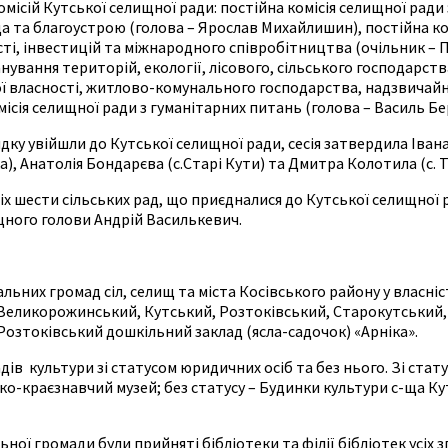
місій Кутської селищної ради: постійна комісія селищної ради
а та благоустрою (голова – Ярослав Михайлишин), постійна ко
і, інвестицій та міжнародного співробітництва (очільник – П
ування територій, екології, лісового, сільського господарст
ної власності, житлово-комунального господарства, надзвичай
ісія селищної ради з гуманітарних питань (голова – Василь Бе
ку увійшли до Кутської селищної ради, сесія затвердила Івана
а), Анатолія Бондарєва (с.Старі Кути) та Дмитра Колотила (с. Т
іх шести сільських рад, що приєдналися до Кутської селищної 
ищного голови Андрій Василькевич.
альних громад сіл, селищ та міста Косівського району у власн
е Великорожинський, Кутський, Розтоківський, Старокутський
 Розтоківський дошкільний заклад (ясла-садочок) «Арніка».
ів культури зі статусом юридичних осіб та без нього. Зі стат
-краєзнавчий музей; без статусу – Будинки культури с-ща Куті
ої громади були прийняті бібліотеки та філії бібліотек усіх 