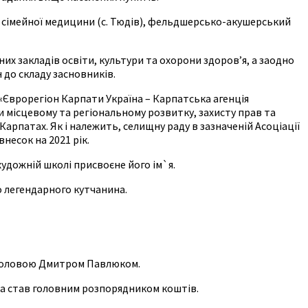
и сімейної медицини (с. Тюдів), фельдшерсько-акушерський
их закладів освіти, культури та охорони здоров’я, а заодно
н до складу засновників.
 «Єврорегіон Карпати Україна – Карпатська агенція
 місцевому та регіональному розвитку, захисту прав та
арпатах. Як і належить, селищну раду в зазначеній Асоціації
несок на 2021 рік.
удожній школі присвоєне його ім`я.
о легендарного кутчанина.
м головою Дмитром Павлюком.
та став головним розпорядником коштів.