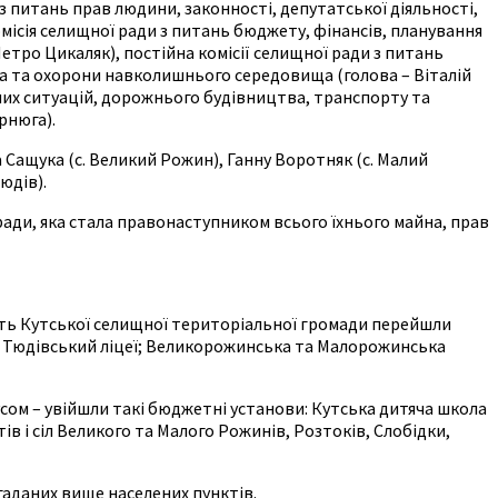
 з питань прав людини, законності, депутатської діяльності,
місія селищної ради з питань бюджету, фінансів, планування
етро Цикаляк), постійна комісії селищної ради з питань
ва та охорони навколишнього середовища (голова – Віталій
них ситуацій, дорожнього будівництва, транспорту та
рнюга).
 Сащука (с. Великий Рожин), Ганну Воротняк (с. Малий
юдів).
ради, яка стала правонаступником всього їхнього майна, прав
ість Кутської селищної територіальної громади перейшли
, Тюдівський ліцеї; Великорожинська та Малорожинська
усом – увійшли такі бюджетні установи: Кутська дитяча школа
в і сіл Великого та Малого Рожинів, Розтоків, Слобідки,
згаданих вище населених пунктів.